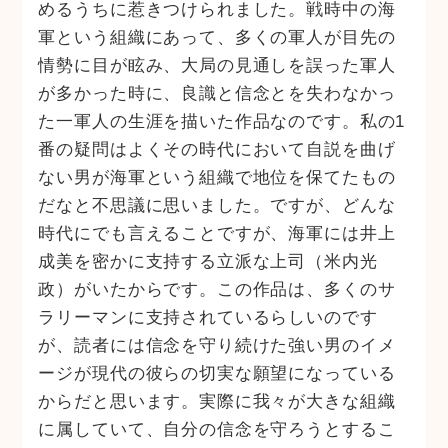
めるうちに惹きつけられました。戦時中の海
軍という組織にあって、多くの軍人が目先の
情勢に目が眩み、大局の見通しを誤った軍人
が多かった時に、良識と信念とを失わなかっ
た一軍人の生涯を描いた作品なのです。私の1
番の疑問はよくその時代において自説を曲げ
ない男が海軍という組織で地位を保てたもの
だなと不思議に思いました。ですが、どんな
時代にでも言えることですが、海軍には井上
成美を密かに支持する立派な上司（米内光
政）がいたからです。この作品は、多くのサ
ラリーマンに支持されているらしいのです
が、読者には信念を守り続けた強い男のイメ
ージが現代の彼らの切実な願望になっている
からだと思います。実際に我々が大きな組織
に属していて、自分の信念を守ろうとするこ