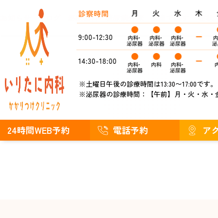
お知らせ
ブログ
泌尿器科
糖尿病外来
疾患で探す
症状
※土曜日午後の診療時間は13:30〜17:00です。
※泌尿器の診療時間：
【午前】月・火・水・
24時間WEB予約
電話予約
ア