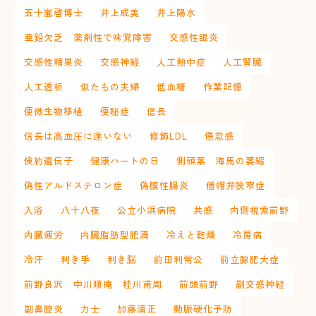
五十嵐啓博士
井上成美
井上陽水
亜鉛欠乏 薬剤性で味覚障害
交感性眼炎
交感性精巣炎
交感神経
人工熱中症
人工腎臓
人工透析
似たもの夫婦
低血糖
作業記憶
便微生物移植
便秘症
信長
信長は高血圧に違いない
修飾LDL
倦怠感
倹約遺伝子
健康ハートの日
側頭葉 海馬の萎縮
偽性アルドステロン症
偽膜性腸炎
僧帽弁狭窄症
入浴
八十八夜
公立小浜病院
共感
内側視索前野
内臓疲労
内臓脂肪型肥満
冷えと乾燥
冷房病
冷汗
利き手
利き脳
前田利常公
前立腺肥大症
前野良沢 中川順庵 桂川甫周
前頭前野
副交感神経
副鼻腔炎
力士
加藤清正
動脈硬化予防