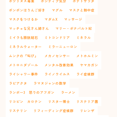
ボツリヌス毒素
ポジティブ気分
ポテトサラダ
ポンポンはりんご好き
マグル
マスクと熱中症
マスクをつけるか
マダムX
マッサージ
マッチョな兄さん姉さん
マリー・ボナパルト妃
ミイラも膀胱結石
ミトコンドリア
ミネラル
ミネラルウォーター
ミラーニューロン
ムンクの『叫び』
メカノセンサー
メトホルミン
メトロニダゾール
メンタル改善効果
ヤマカガシ
ライシャワー事件
ライノウイルス
ライ症候群
ラピアクタ
ラマヌジャンの数学
ランボー3 怒りのアフガン
ラーメン
リコピン カロテン
リスター博士
リステリア菌
リステリン
リフィーディング症候群
リレンザ