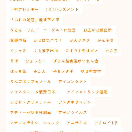
Ⅰ型アレルギー
◯◯ハラスメント
「おれの足音」池波正太郎
うどん りんご ヨーグルトに注意
お玉が池種痘所
お薬中断
かぜは気合で！
がんリスク
がん予防
くしゃみ
くも膜下出血
こすりすぎはダメ
せん妄
そば
ひょっとこ
びまん性食道けいれん症
ぼっち飯
みかん
やせメタボ
やせ型女性
りんごポリフェノール
アイコンタクト
アイスクリーム消費日本一
アイソメトリック運動
アガサ・クリスティー
アスタキサンチン
アテトーゼ型脳性麻痺
アデノウイルス
アナフィラキシーショック
アニサキス
アミロイドβ