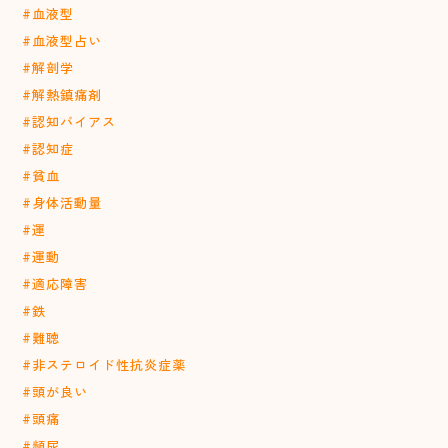
#血液型
#血液型占い
#解剖学
#解熱鎮痛剤
#認知バイアス
#認知症
#貧血
#身体活動量
#運
#運動
#適応障害
#鉄
#難聴
#非ステロイド性抗炎症薬
#頭が良い
#頭痛
#頻尿