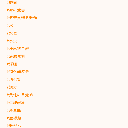
#歴史
#死の受容
#気管支喘息発作
#水
#水毒
#水虫
#汗疱状白癬
#泌尿器科
#浮腫
#消化器疾患
#消化管
#漢方
#父性の目覚め
#生理現象
#産業医
#産褥熱
#発がん