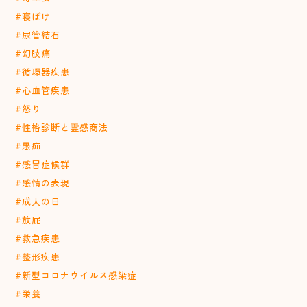
#寝ぼけ
#尿管結石
#幻肢痛
#循環器疾患
#心血管疾患
#怒り
#性格診断と霊感商法
#愚痴
#感冒症候群
#感情の表現
#成人の日
#放屁
#救急疾患
#整形疾患
#新型コロナウイルス感染症
#栄養