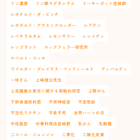
リン濃度
リン酸マグネシウム
リーキーガット症候群
レオナルド・ダ・ビンチ
レオポルド・アウエンブルッガー
レプチン
レベチラセタム
レモンサワー
レントゲン
レンブラント
ロックフェラー研究所
ロベルト・コッホ
ワイルダー・グレイヴス・ペンフィールド
ヴィバルディ
一休さん
上嶋健治先生
上皮腫瘍の発生に関する実験的研究
上顎がん
下部食道括約筋
不安神経症
不定愁訴
不活化ワクチン
不老不死
世界ハートの日
中性脂肪
中華料理店症候群
乳がん
乳酸菌
二コール・ジョンソン
二季化
二酸化炭素