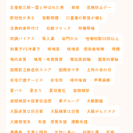
北里柴三郎ー雷と呼ばれた男
単球
危険防止デー
即効性がある
受動喫煙
口蓋垂の緊張が緩む
古典的条件付け
右脚ブロック
同種移植
同調バイアス
吸入薬
命門の火
咀嚼回数30回以上
和菓子VS洋菓子
咳喘息
咳喘息 感染後咳嗽
喫煙
嗅内皮質
嗅覚・味覚障害
嘱託医辞職
器質的便秘
国際前立腺症状スコア
国際赤十字
土用の丑の日
在宅介護サービス
在宅死
地中海食
声帯麻痺
夏バテ
夏太り
夏目漱石
夜間頻尿
夜間頻尿や尿意切迫感
夢グループ
大動脈瘤
大脳皮質は灰白質
大脳髄質は白質
大腸がんリスク
大腸憩室炎
失語 感覚失語 運動失語
奏鳴曲 北里と鴎外
女性に多い
好調な運
妊娠