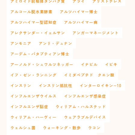
アミロイド前駆体タンパク質
アライ
アリストテレス
アルコール脱水素酵素
アルツハイマー博士
アルツハイマー型認知症
アルツハイマー病
アレクサンダー・イェルサン
アンガーマネージメント
アンモニア
アンリ・デュナン
アーデム・パタプティアン博士
アーノルド・シュワルツネッガー
イナビル
イビキ
イフ・ゼン・ランニング
イミダペプチド クエン酸
インスリン
インスリン抵抗性
インターロイキン−10
インフルエンザウイルス
インフルエンザ感染症
インフルエンザ脳症
ウィリアム・ハルステッド
ウィリアム・ハーヴィー
ウェアラブルデバイス
ウェルシュ菌
ウォーキング・散歩
ウコン