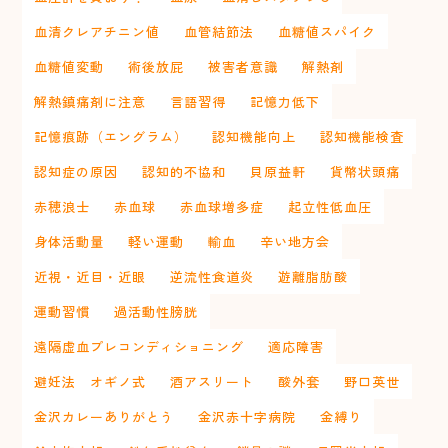
血清クレアチニン値
血管結節法
血糖値スパイク
血糖値変動
術後放屁
被害者意識
解熱剤
解熱鎮痛剤に注意
言語習得
記憶力低下
記憶痕跡（エングラム）
認知機能向上
認知機能検査
認知症の原因
認知的不協和
貝原益軒
貨幣状頭痛
赤穂浪士
赤血球
赤血球増多症
起立性低血圧
身体活動量
軽い運動
輸血
辛い地方会
近視・近目・近眼
逆流性食道炎
遊離脂肪酸
運動習慣
過活動性膀胱
遠隔虚血プレコンディショニング
適応障害
避妊法 オギノ式
酒アスリート
酸外套
野口英世
金沢カレーありがとう
金沢赤十字病院
金縛り