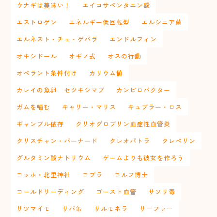
ウナギは美味い！
エイコサペンタエン酸
エストロゲン
エネルギー低回転型
エルシニア菌
エルネスト・チェ・ゲバラ
エンドルフィン
オキシドール
オギノ式
オスの行動
オペラント条件付け
カリウム値
カレイの魚卵 セツキシマブ
カンピロバクター
ガムを噛む
キャリー・マリス
キュブラー・ロス
ギャンブル依存
クリオグロブリン血症性血管炎
クリスチャン・バーナード
クレオパトラ
クレペリン
グルタミン酸ナトリウム
ゲームよりも彼女を作ろう
コッホ・北里神社
コブラ
コルフ博士
コールドリーディング
ゴースト血管
サソリ毒
サツマイモ
サバ缶
サルモネラ
サーファー