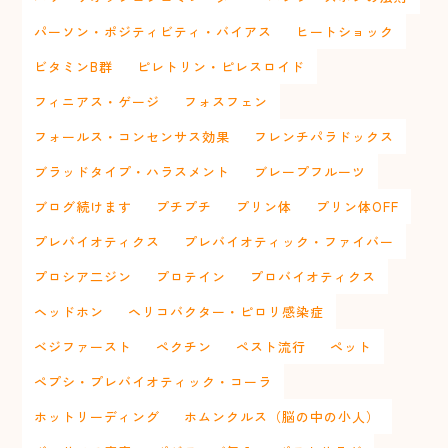
パーソン・ポジティビティ・バイアス
ヒートショック
ビタミンB群
ピレトリン・ピレスロイド
フィニアス・ゲージ
フォスフェン
フォールス・コンセンサス効果
フレンチパラドックス
ブラッドタイプ・ハラスメント
ブレープフルーツ
ブログ続けます
プチプチ
プリン体
プリン体OFF
プレバイオティクス
プレバイオティック・ファイバー
プロシア二ジン
プロテイン
プロバイオティクス
ヘッドホン
ヘリコバクター・ピロリ感染症
ベジファースト
ペクチン
ペスト流行
ペット
ペプシ・プレバイオティック・コーラ
ホットリーディング
ホムンクルス（脳の中の小人）