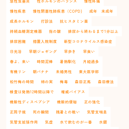
急性虫垂炎
性ホルモンのバランス
慢性疼痛
慢性疾患
慢性閉塞性肺疾患（COPD)
成年 未成年
成長ホルモン
打診法
抗ヒスタミン薬
持続血糖測定機器
指の皺
排尿から終わるまで1分以上
排尿困難
措置入院制度
新型コロナウイルス感染症
日光浴
早朝ジョギング
早歩き
早食い
春よ、来い
時間泥棒
暑熱馴化
月経過多
有機リン
朝バナナ
未婚男性
東大医学部
松竹梅の時間
柿の実
梅毒
森田正馬
森田療法
検査は発熱12時間以降で
権威バイアス
機能性ディスペプシア
機能的便秘
正の強化
正岡子規
死の瞬間
残暑との戦い
気管支喘息
気管支拡張作用
気虚
水で飲むのが一番
水銀