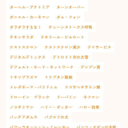
ターヘル・アナトミア
ターンオーバー
ダニエル・カーネマン
ダム・フォン
ダラダラするな！
チェーンストークス呼吸
チキンサラダ
テオドール・ビルロート
テストステロン
テストステロン減少
デイサービス
デジタルデトックス
デトロイト市の大雪
デフォルト・モード・ネットワーク
デンプン質
トキソプラズマ
トリプタン製剤
トレポネーマ・パリドゥム
ドコサヘキサエン酸
ドローイン プランク
ドーパミン
ネフロン
ノコギリヤシ
ハリー・ポッター
ハロー効果
パッチアダムス
パブロフの犬
パワーウオッシュシュミレーター
パンツ・ズボンの法則