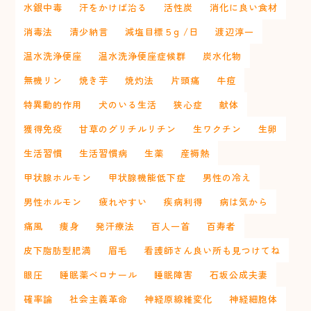
水銀中毒
汗をかけば治る
活性炭
消化に良い食材
消毒法
清少納言
減塩目標５g /日
渡辺淳一
温水洗浄便座
温水洗浄便座症候群
炭水化物
無機リン
焼き芋
焼灼法
片頭痛
牛痘
特異動的作用
犬のいる生活
狭心症
献体
獲得免疫
甘草のグリチルリチン
生ワクチン
生卵
生活習慣
生活習慣病
生薬
産褥熱
甲状腺ホルモン
甲状腺機能低下症
男性の冷え
男性ホルモン
疲れやすい
疾病利得
病は気から
痛風
痩身
発汗療法
百人一首
百寿者
皮下脂肪型肥満
眉毛
看護師さん良い所も見つけてね
眼圧
睡眠薬ベロナール
睡眠障害
石坂公成夫妻
確率論
社会主義革命
神経原線維変化
神経細胞体