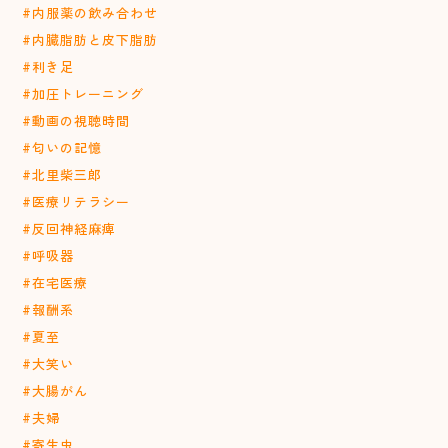
#内服薬の飲み合わせ
#内臓脂肪と皮下脂肪
#利き足
#加圧トレーニング
#動画の視聴時間
#匂いの記憶
#北里柴三郎
#医療リテラシー
#反回神経麻痺
#呼吸器
#在宅医療
#報酬系
#夏至
#大笑い
#大腸がん
#夫婦
#寄生虫