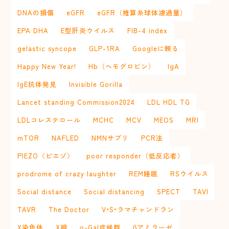
DNAの損傷
eGFR
eGFR（推算糸球体濾過量）
EPA DHA
E型肝炎ウイルス
FIB-4 index
gelastic syncope
GLP-1RA
Googleに頼る
Happy New Year!
Hb（ヘモグロビン）
IgA
IgE抗体発見
Invisible Gorilla
Lancet standing Commission2024
LDL HDL TG
LDLコレステロール
MCHC
MCV
MEOS
MRI
mTOR
NAFLED
NMNサプリ
PCR法
PIEZO〈ピエゾ〉
poor responder（低反応者）
prodrome of crazy laughter
REM睡眠
RSウイルス
Social distance
Social distancing
SPECT
TAVI
TAVR
The Doctor
V•S•ラマチャンドラン
X染色体
X線
α-Gal症候群
βアミラーゼ