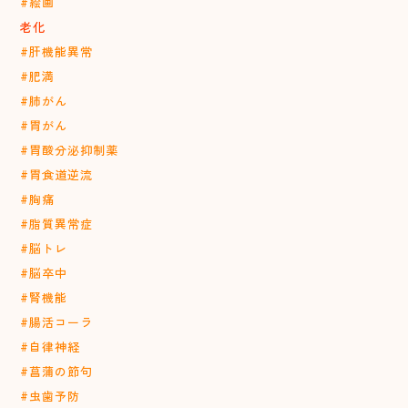
#絵画
老化
#肝機能異常
#肥満
#肺がん
#胃がん
#胃酸分泌抑制薬
#胃食道逆流
#胸痛
#脂質異常症
#脳トレ
#脳卒中
#腎機能
#腸活コーラ
#自律神経
#菖蒲の節句
#虫歯予防