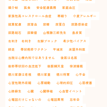
媒介蚊
孤食
安全配慮義務
家庭血圧
家族性高コレステロール血症
寒細り
小麦アレルギー
就業配慮
尿潜血
尿糖
尿蛋白
尿路感染症
尿路結石
尿酸値
山極勝三郎先生
島皮質
左利き 右利き
左脚ブロック
希少性バイアス
師走
帯状疱疹ワクチン
平城京
床屋外科医
当院は心療内科ではありません
後医は名医
後部帯状回の血流低下
後醍醐天皇
徐波睡眠
徳川家康は老視
徳川家重
徳川将軍
心不全
心室性期外収縮
心房細動
心理的抑圧
心筋梗塞
心肺蘇生
心臓
心臓移植
心血管イベント
心電図だけじゃないの
心電図異常
忘年会