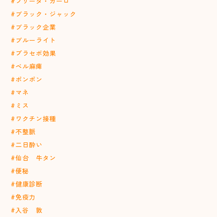
#フリーダ・カーロ
#ブラック・ジャック
#ブラック企業
#ブルーライト
#プラセボ効果
#ベル麻痺
#ポンポン
#マネ
#ミス
#ワクチン接種
#不整脈
#二日酔い
#仙台 牛タン
#便秘
#健康診断
#免疫力
#入谷 敦