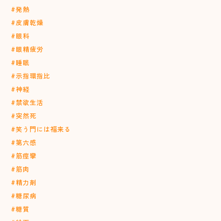
#発熱
#皮膚乾燥
#眼科
#眼精疲労
#睡眠
#示指環指比
#神経
#禁欲生活
#突然死
#笑う門には福来る
#第六感
#筋痙攣
#筋肉
#精力剤
#糖尿病
#糖質