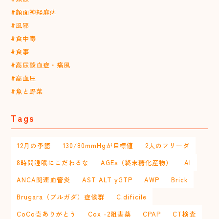
#顔面神経麻痺
#風邪
#食中毒
#食事
#高尿酸血症・痛風
#高血圧
#魚と野菜
Tags
12月の季語
130/80mmHgが目標値
2人のフリーダ
8時間睡眠にこだわるな
AGEs（終末糖化産物）
AI
ANCA関連血管炎
AST ALT γGTP
AWP
Brick
Brugara（ブルガダ）症候群
C.dificile
CoCo壱ありがとう
Cox -2阻害薬
CPAP
CT検査