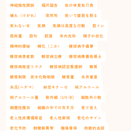
神経陰性膀胱
福沢諭吉
秋の味覚秋刀魚
穢れ（けがれ）
突然死
笑いで腹筋を割る
笑わない女
笑顔
笑顔は高度な行動
筋トレ
筋肉量
節句
節酒
米内光政
精子の劣化
精神的便秘
糊化（こか）
糖尿病予備軍
糖尿病患者数
糖尿病治療
糖尿病療養指導士
糖尿病発症リスク
糖尿病認定看護師
糖質
糖質制限 炭水化物制限
糖質量
糸井重里
糸瓜(ヘチマ）
納豆キナーゼ
純アルコール
純アルコール量
紫外線（UV-B)
細胞外小胞
細菌性膣炎
組織の中での生き方
老け見え
老人性皮膚掻痒症
老人性紫斑
老化のサイン
老化予防
耐糖能異常
職場復帰
肉眼的血尿