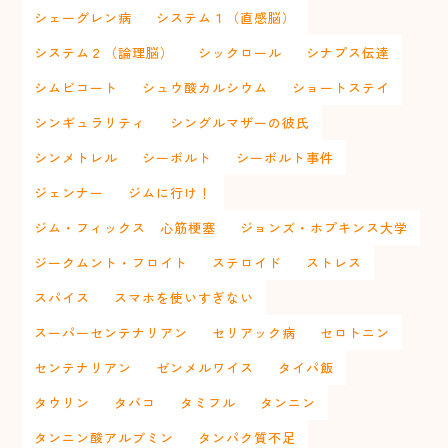
シェーグレン病
システム１（直感脳）
システム２（論理脳）
シックロール
シナプス伝達
シムビコート
シュウ酸カルシウム
ショートステイ
シンギュラリティ
シングルマザーの彼氏
シンメトレル
シーボルト
シーボルト事件
ジェンナー
ジムに行け！
ジム・フィックス 心筋梗塞
ジョンズ・ホプキンス大学
ジークムント・フロイト
ステロイド
ストレス
スパイス
スマホを使いすぎない
スーパーセンテナリアン
セリアック病
セロトニン
センテナリアン
ゼンメルワイス
タイパ飯
タウリン
タバコ
タミフル
タンニン
タンニン酸アルブミン
タンパク質不足