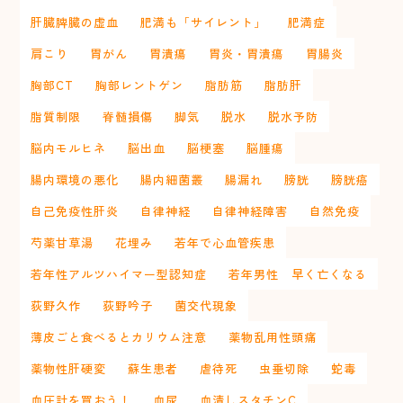
肝臓脾臓の虚血
肥満も「サイレント」
肥満症
肩こり
胃がん
胃潰瘍
胃炎・胃潰瘍
胃腸炎
胸部CT
胸部レントゲン
脂肪筋
脂肪肝
脂質制限
脊髄損傷
脚気
脱水
脱水予防
脳内モルヒネ
脳出血
脳梗塞
脳腫瘍
腸内環境の悪化
腸内細菌叢
腸漏れ
膀胱
膀胱癌
自己免疫性肝炎
自律神経
自律神経障害
自然免疫
芍薬甘草湯
花埋み
若年で心血管疾患
若年性アルツハイマー型認知症
若年男性 早く亡くなる
荻野久作
荻野吟子
菌交代現象
薄皮ごと食べるとカリウム注意
薬物乱用性頭痛
薬物性肝硬変
蘇生患者
虐待死
虫垂切除
蛇毒
血圧計を買おう！
血尿
血清しスタチンC