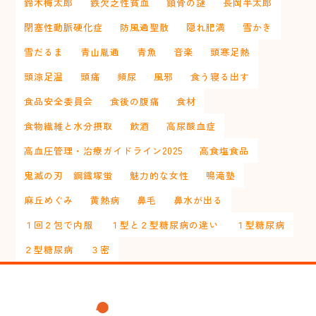
鈴木梅太郎
鉄欠乏性貧血
鎖骨の謎
長岡半太郎
閉塞性動脈硬化症
防風通聖散
隠れ肥満
雪かき
雪だるま
青山胤通
青魚
音楽
頭寒足熱
頭涼足温
頭痛
頻尿
風邪
食う寝る出す
食品安全委員会
食後の腹痛
食材
食物繊維と水分摂取
飲酒
高尿酸血症
高血圧管理・治療ガイドライン2025
高食塩食品
鬼滅の刃 鋼鐡塚蛍
魅力的な女性
鳴滝塾
麻丘めぐみ
黄熱病
鼻毛
鼻水が出る
１回２包で内服
１型と２型糖尿病の違い
１型糖尿病
２型糖尿病
３密