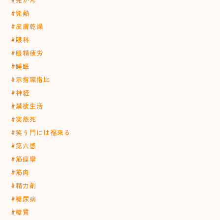
#発熱
#皮膚乾燥
#眼科
#眼精疲労
#睡眠
#示指環指比
#神経
#禁欲生活
#突然死
#笑う門には福来る
#第六感
#筋痙攣
#筋肉
#精力剤
#糖尿病
#糖質