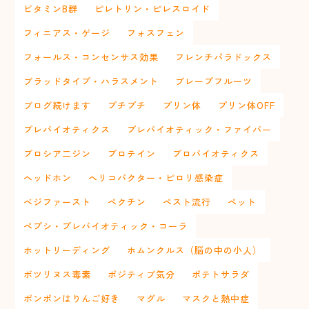
ビタミンB群
ピレトリン・ピレスロイド
フィニアス・ゲージ
フォスフェン
フォールス・コンセンサス効果
フレンチパラドックス
ブラッドタイプ・ハラスメント
ブレープフルーツ
ブログ続けます
プチプチ
プリン体
プリン体OFF
プレバイオティクス
プレバイオティック・ファイバー
プロシア二ジン
プロテイン
プロバイオティクス
ヘッドホン
ヘリコバクター・ピロリ感染症
ベジファースト
ペクチン
ペスト流行
ペット
ペプシ・プレバイオティック・コーラ
ホットリーディング
ホムンクルス（脳の中の小人）
ボツリヌス毒素
ポジティブ気分
ポテトサラダ
ポンポンはりんご好き
マグル
マスクと熱中症