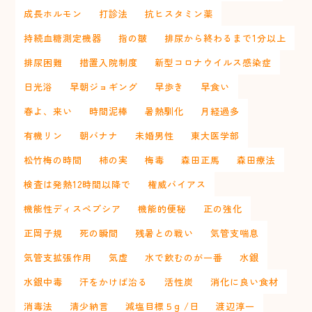
成長ホルモン
打診法
抗ヒスタミン薬
持続血糖測定機器
指の皺
排尿から終わるまで1分以上
排尿困難
措置入院制度
新型コロナウイルス感染症
日光浴
早朝ジョギング
早歩き
早食い
春よ、来い
時間泥棒
暑熱馴化
月経過多
有機リン
朝バナナ
未婚男性
東大医学部
松竹梅の時間
柿の実
梅毒
森田正馬
森田療法
検査は発熱12時間以降で
権威バイアス
機能性ディスペプシア
機能的便秘
正の強化
正岡子規
死の瞬間
残暑との戦い
気管支喘息
気管支拡張作用
気虚
水で飲むのが一番
水銀
水銀中毒
汗をかけば治る
活性炭
消化に良い食材
消毒法
清少納言
減塩目標５g /日
渡辺淳一