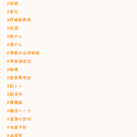
#絵画
#老化
#肝機能異常
#肥満
#肺がん
#胃がん
#胃酸分泌抑制薬
#胃食道逆流
#胸痛
#脂質異常症
#脳トレ
#脳卒中
#腎機能
#腸活コーラ
#菖蒲の節句
#虫歯予防
#血液型