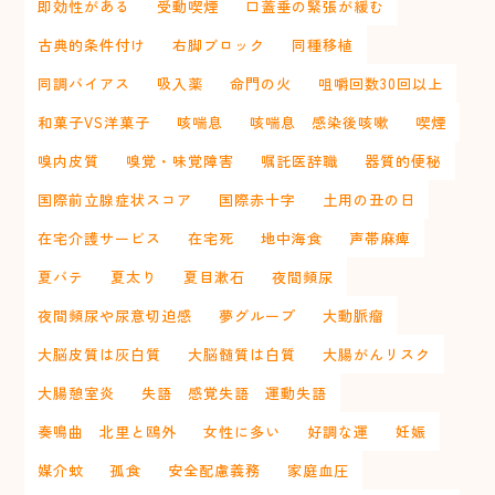
即効性がある
受動喫煙
口蓋垂の緊張が緩む
古典的条件付け
右脚ブロック
同種移植
同調バイアス
吸入薬
命門の火
咀嚼回数30回以上
和菓子VS洋菓子
咳喘息
咳喘息 感染後咳嗽
喫煙
嗅内皮質
嗅覚・味覚障害
嘱託医辞職
器質的便秘
国際前立腺症状スコア
国際赤十字
土用の丑の日
在宅介護サービス
在宅死
地中海食
声帯麻痺
夏バテ
夏太り
夏目漱石
夜間頻尿
夜間頻尿や尿意切迫感
夢グループ
大動脈瘤
大脳皮質は灰白質
大脳髄質は白質
大腸がんリスク
大腸憩室炎
失語 感覚失語 運動失語
奏鳴曲 北里と鴎外
女性に多い
好調な運
妊娠
媒介蚊
孤食
安全配慮義務
家庭血圧