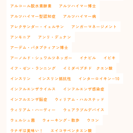
アルコール脱水素酵素
アルツハイマー博士
アルツハイマー型認知症
アルツハイマー病
アレクサンダー・イェルサン
アンガーマネージメント
アンモニア
アンリ・デュナン
アーデム・パタプティアン博士
アーノルド・シュワルツネッガー
イナビル
イビキ
イフ・ゼン・ランニング
イミダペプチド クエン酸
インスリン
インスリン抵抗性
インターロイキン−10
インフルエンザウイルス
インフルエンザ感染症
インフルエンザ脳症
ウィリアム・ハルステッド
ウィリアム・ハーヴィー
ウェアラブルデバイス
ウェルシュ菌
ウォーキング・散歩
ウコン
ウナギは美味い！
エイコサペンタエン酸