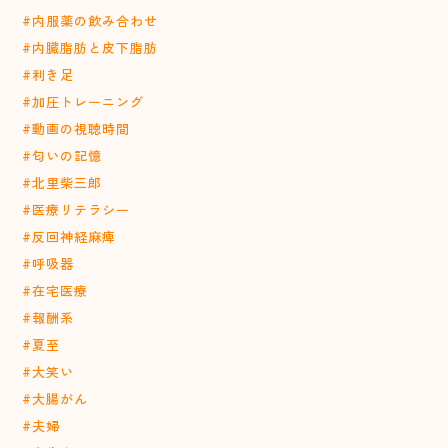
#内服薬の飲み合わせ
#内臓脂肪と皮下脂肪
#利き足
#加圧トレーニング
#動画の視聴時間
#匂いの記憶
#北里柴三郎
#医療リテラシー
#反回神経麻痺
#呼吸器
#在宅医療
#報酬系
#夏至
#大笑い
#大腸がん
#夫婦