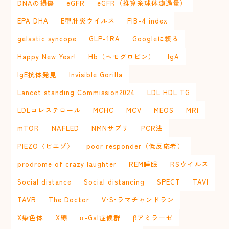
DNAの損傷
eGFR
eGFR（推算糸球体濾過量）
EPA DHA
E型肝炎ウイルス
FIB-4 index
gelastic syncope
GLP-1RA
Googleに頼る
Happy New Year!
Hb（ヘモグロビン）
IgA
IgE抗体発見
Invisible Gorilla
Lancet standing Commission2024
LDL HDL TG
LDLコレステロール
MCHC
MCV
MEOS
MRI
mTOR
NAFLED
NMNサプリ
PCR法
PIEZO〈ピエゾ〉
poor responder（低反応者）
prodrome of crazy laughter
REM睡眠
RSウイルス
Social distance
Social distancing
SPECT
TAVI
TAVR
The Doctor
V•S•ラマチャンドラン
X染色体
X線
α-Gal症候群
βアミラーゼ