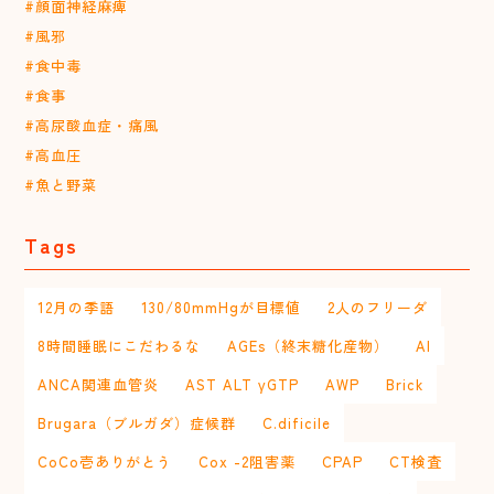
#顔面神経麻痺
#風邪
#食中毒
#食事
#高尿酸血症・痛風
#高血圧
#魚と野菜
Tags
12月の季語
130/80mmHgが目標値
2人のフリーダ
8時間睡眠にこだわるな
AGEs（終末糖化産物）
AI
ANCA関連血管炎
AST ALT γGTP
AWP
Brick
Brugara（ブルガダ）症候群
C.dificile
CoCo壱ありがとう
Cox -2阻害薬
CPAP
CT検査