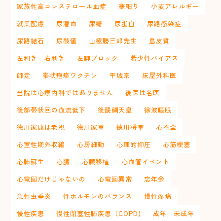
家族性高コレステロール血症
寒細り
小麦アレルギー
就業配慮
尿潜血
尿糖
尿蛋白
尿路感染症
尿路結石
尿酸値
山極勝三郎先生
島皮質
左利き 右利き
左脚ブロック
希少性バイアス
師走
帯状疱疹ワクチン
平城京
床屋外科医
当院は心療内科ではありません
後医は名医
後部帯状回の血流低下
後醍醐天皇
徐波睡眠
徳川家康は老視
徳川家重
徳川将軍
心不全
心室性期外収縮
心房細動
心理的抑圧
心筋梗塞
心肺蘇生
心臓
心臓移植
心血管イベント
心電図だけじゃないの
心電図異常
忘年会
急性虫垂炎
性ホルモンのバランス
慢性疼痛
慢性疾患
慢性閉塞性肺疾患（COPD)
成年 未成年