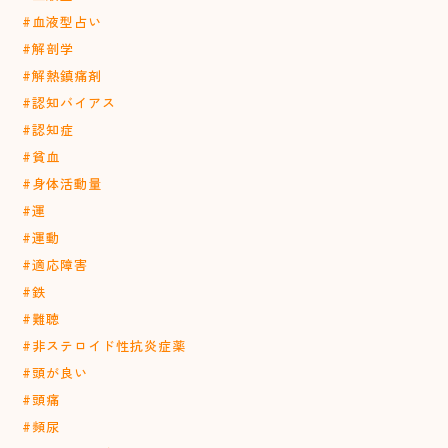
#血液型占い
#解剖学
#解熱鎮痛剤
#認知バイアス
#認知症
#貧血
#身体活動量
#運
#運動
#適応障害
#鉄
#難聴
#非ステロイド性抗炎症薬
#頭が良い
#頭痛
#頻尿