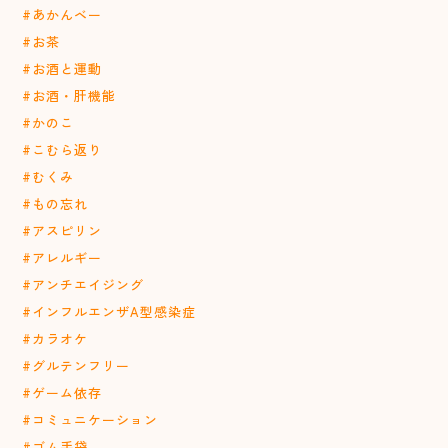
#あかんベー
#お茶
#お酒と運動
#お酒・肝機能
#かのこ
#こむら返り
#むくみ
#もの忘れ
#アスピリン
#アレルギー
#アンチエイジング
#インフルエンザA型感染症
#カラオケ
#グルテンフリー
#ゲーム依存
#コミュニケーション
#ゴム手袋