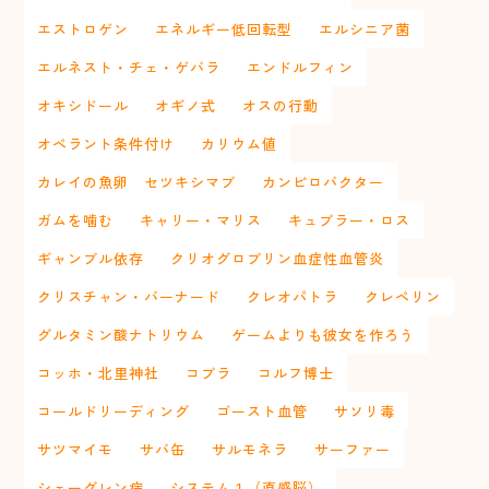
エストロゲン
エネルギー低回転型
エルシニア菌
エルネスト・チェ・ゲバラ
エンドルフィン
オキシドール
オギノ式
オスの行動
オペラント条件付け
カリウム値
カレイの魚卵 セツキシマブ
カンピロバクター
ガムを噛む
キャリー・マリス
キュブラー・ロス
ギャンブル依存
クリオグロブリン血症性血管炎
クリスチャン・バーナード
クレオパトラ
クレペリン
グルタミン酸ナトリウム
ゲームよりも彼女を作ろう
コッホ・北里神社
コブラ
コルフ博士
コールドリーディング
ゴースト血管
サソリ毒
サツマイモ
サバ缶
サルモネラ
サーファー
シェーグレン病
システム１（直感脳）