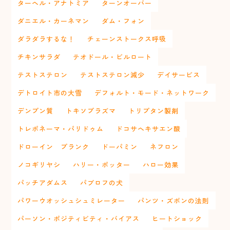
ターヘル・アナトミア
ターンオーバー
ダニエル・カーネマン
ダム・フォン
ダラダラするな！
チェーンストークス呼吸
チキンサラダ
テオドール・ビルロート
テストステロン
テストステロン減少
デイサービス
デトロイト市の大雪
デフォルト・モード・ネットワーク
デンプン質
トキソプラズマ
トリプタン製剤
トレポネーマ・パリドゥム
ドコサヘキサエン酸
ドローイン プランク
ドーパミン
ネフロン
ノコギリヤシ
ハリー・ポッター
ハロー効果
パッチアダムス
パブロフの犬
パワーウオッシュシュミレーター
パンツ・ズボンの法則
パーソン・ポジティビティ・バイアス
ヒートショック