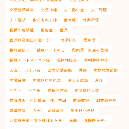
交感性精巣炎
交感神経
人工熱中症
人工腎臓
人工透析
似たもの夫婦
低血糖
作業記憶
便微生物移植
便秘症
信長
信長は高血圧に違いない
修飾LDL
倦怠感
倹約遺伝子
健康ハートの日
側頭葉 海馬の萎縮
偽性アルドステロン症
偽膜性腸炎
僧帽弁狭窄症
入浴
八十八夜
公立小浜病院
共感
内側視索前野
内臓疲労
内臓脂肪型肥満
冷えと乾燥
冷汗
利き手
利き脳
前田利常公
前立腺肥大症
前野良沢 中川順庵 桂川甫周
前頭前野
副交感神経
副鼻腔炎
力士
加藤清正
動脈硬化予防
北里柴三郎ー雷と呼ばれた男
単球
危険防止デー