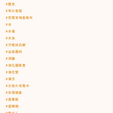
#歴史
#死の受容
#気管支喘息発作
#水
#水毒
#水虫
#汗疱状白癬
#泌尿器科
#浮腫
#消化器疾患
#消化管
#漢方
#父性の目覚め
#生理現象
#産業医
#産褥熱
#発がん