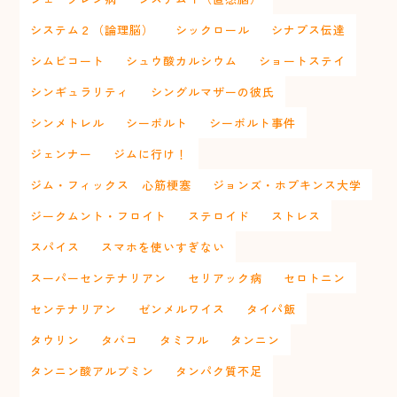
システム２（論理脳）
シックロール
シナプス伝達
シムビコート
シュウ酸カルシウム
ショートステイ
シンギュラリティ
シングルマザーの彼氏
シンメトレル
シーボルト
シーボルト事件
ジェンナー
ジムに行け！
ジム・フィックス 心筋梗塞
ジョンズ・ホプキンス大学
ジークムント・フロイト
ステロイド
ストレス
スパイス
スマホを使いすぎない
スーパーセンテナリアン
セリアック病
セロトニン
センテナリアン
ゼンメルワイス
タイパ飯
タウリン
タバコ
タミフル
タンニン
タンニン酸アルブミン
タンパク質不足