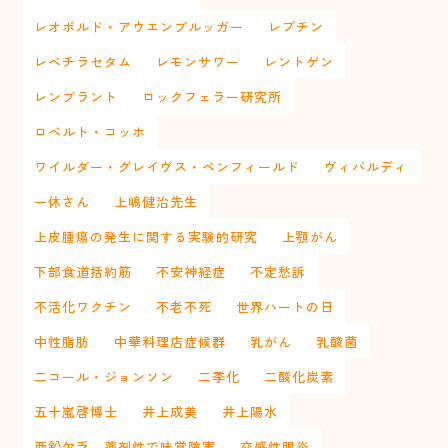
レオポルド・アウエンブルッガー
レプチン
レベチラセタム
レモンサワー
レントゲン
レンブラント
ロックフェラー研究所
ロベルト・コッホ
ワイルダー・グレイヴス・ペンフィールド
ヴィバルディ
一休さん
上嶋健治先生
上皮腫瘍の発生に関する実験的研究
上顎がん
下部食道括約筋
不安神経症
不定愁訴
不活化ワクチン
不老不死
世界ハートの日
中性脂肪
中華料理店症候群
乳がん
乳酸菌
二コール・ジョンソン
二季化
二酸化炭素
五十嵐啓博士
井上成美
井上陽水
亜鉛欠乏 薬剤性で味覚障害
交感性眼炎