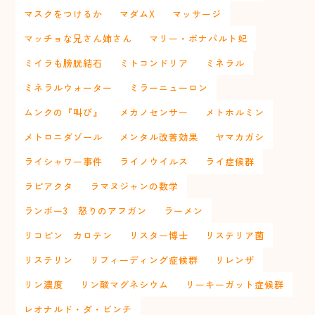
マスクをつけるか
マダムX
マッサージ
マッチョな兄さん姉さん
マリー・ボナパルト妃
ミイラも膀胱結石
ミトコンドリア
ミネラル
ミネラルウォーター
ミラーニューロン
ムンクの『叫び』
メカノセンサー
メトホルミン
メトロニダゾール
メンタル改善効果
ヤマカガシ
ライシャワー事件
ライノウイルス
ライ症候群
ラピアクタ
ラマヌジャンの数学
ランボー3 怒りのアフガン
ラーメン
リコピン カロテン
リスター博士
リステリア菌
リステリン
リフィーディング症候群
リレンザ
リン濃度
リン酸マグネシウム
リーキーガット症候群
レオナルド・ダ・ビンチ