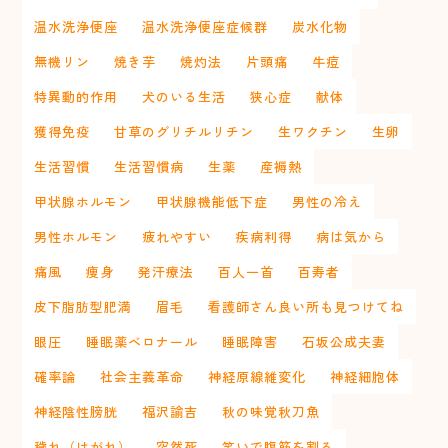
温水洗浄便座
温水洗浄便座症候群
炭水化物
無機リン
焼き芋
焼灼法
片頭痛
牛痘
特異動的作用
犬のいる生活
狭心症
献体
獲得免疫
甘草のグリチルリチン
生ワクチン
生卵
生活習慣
生活習慣病
生薬
産褥熱
甲状腺ホルモン
甲状腺機能低下症
男性の冷え
男性ホルモン
疲れやすい
疾病利得
病は気から
痛風
痩身
発汗療法
百人一首
百寿者
皮下脂肪型肥満
眉毛
看護師さん良い所も見つけてね
眼圧
睡眠薬ベロナール
睡眠障害
石坂公成夫妻
確率論
社会主義革命
神経原線維変化
神経細胞体
神経陰性膀胱
福沢諭吉
秋の味覚秋刀魚
穢れ（けがれ）
突然死
笑いで腹筋を割る