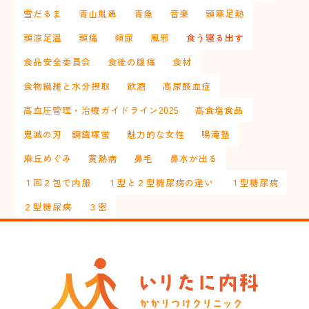
雪だるま
青山胤通
青魚
音楽
頭寒足熱
頭涼足温
頭痛
頻尿
風邪
食う寝る出す
食品安全委員会
食後の腹痛
食材
食物繊維と水分摂取
飲酒
高尿酸血症
高血圧管理・治療ガイドライン2025
高食塩食品
鬼滅の刃 鋼鐡塚蛍
魅力的な女性
鳴滝塾
麻丘めぐみ
黄熱病
鼻毛
鼻水が出る
１回２包で内服
１型と２型糖尿病の違い
１型糖尿病
２型糖尿病
３密