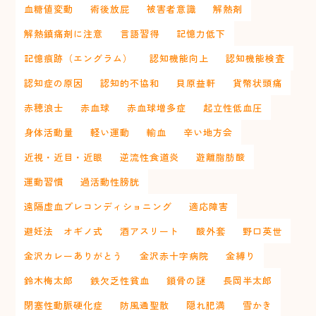
血糖値変動
術後放屁
被害者意識
解熱剤
解熱鎮痛剤に注意
言語習得
記憶力低下
記憶痕跡（エングラム）
認知機能向上
認知機能検査
認知症の原因
認知的不協和
貝原益軒
貨幣状頭痛
赤穂浪士
赤血球
赤血球増多症
起立性低血圧
身体活動量
軽い運動
輸血
辛い地方会
近視・近目・近眼
逆流性食道炎
遊離脂肪酸
運動習慣
過活動性膀胱
遠隔虚血プレコンディショニング
適応障害
避妊法 オギノ式
酒アスリート
酸外套
野口英世
金沢カレーありがとう
金沢赤十字病院
金縛り
鈴木梅太郎
鉄欠乏性貧血
鎖骨の謎
長岡半太郎
閉塞性動脈硬化症
防風通聖散
隠れ肥満
雪かき