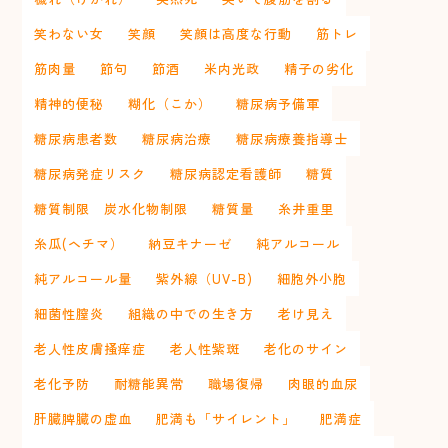
笑わない女
笑顔
笑顔は高度な行動
筋トレ
筋肉量
節句
節酒
米内光政
精子の劣化
精神的便秘
糊化（こか）
糖尿病予備軍
糖尿病患者数
糖尿病治療
糖尿病療養指導士
糖尿病発症リスク
糖尿病認定看護師
糖質
糖質制限 炭水化物制限
糖質量
糸井重里
糸瓜(ヘチマ）
納豆キナーゼ
純アルコール
純アルコール量
紫外線（UV-B)
細胞外小胞
細菌性膣炎
組織の中での生き方
老け見え
老人性皮膚掻痒症
老人性紫斑
老化のサイン
老化予防
耐糖能異常
職場復帰
肉眼的血尿
肝臓脾臓の虚血
肥満も「サイレント」
肥満症