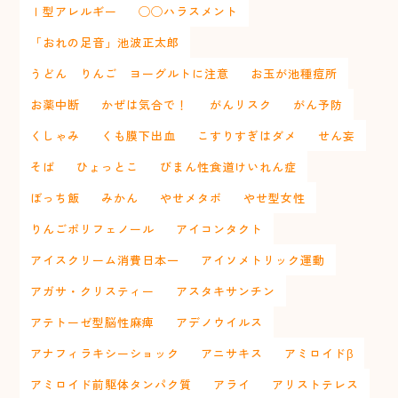
Ⅰ型アレルギー
◯◯ハラスメント
「おれの足音」池波正太郎
うどん りんご ヨーグルトに注意
お玉が池種痘所
お薬中断
かぜは気合で！
がんリスク
がん予防
くしゃみ
くも膜下出血
こすりすぎはダメ
せん妄
そば
ひょっとこ
びまん性食道けいれん症
ぼっち飯
みかん
やせメタボ
やせ型女性
りんごポリフェノール
アイコンタクト
アイスクリーム消費日本一
アイソメトリック運動
アガサ・クリスティー
アスタキサンチン
アテトーゼ型脳性麻痺
アデノウイルス
アナフィラキシーショック
アニサキス
アミロイドβ
アミロイド前駆体タンパク質
アライ
アリストテレス