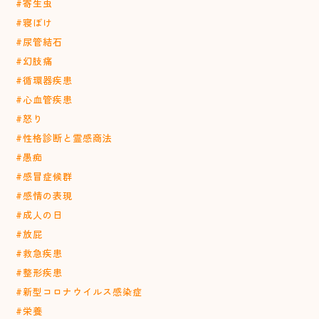
#寄生虫
#寝ぼけ
#尿管結石
#幻肢痛
#循環器疾患
#心血管疾患
#怒り
#性格診断と霊感商法
#愚痴
#感冒症候群
#感情の表現
#成人の日
#放屁
#救急疾患
#整形疾患
#新型コロナウイルス感染症
#栄養