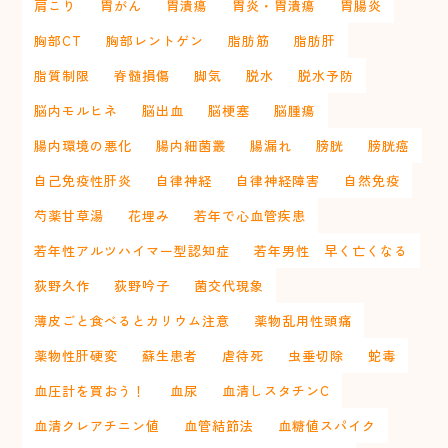
肩こり
胃がん
胃潰瘍
胃炎・胃潰瘍
胃腸炎
胸部CT
胸部レントゲン
脂肪筋
脂肪肝
脂質制限
脊髄損傷
脚気
脱水
脱水予防
脳内モルヒネ
脳出血
脳梗塞
脳腫瘍
腸内環境の悪化
腸内細菌叢
腸漏れ
膀胱
膀胱癌
自己免疫性肝炎
自律神経
自律神経障害
自然免疫
芍薬甘草湯
花埋み
若年で心血管疾患
若年性アルツハイマー型認知症
若年男性 早く亡くなる
荻野久作
荻野吟子
菌交代現象
薄皮ごと食べるとカリウム注意
薬物乱用性頭痛
薬物性肝硬変
蘇生患者
虐待死
虫垂切除
蛇毒
血圧計を買おう！
血尿
血清しスタチンC
血清クレアチニン値
血管結節法
血糖値スパイク