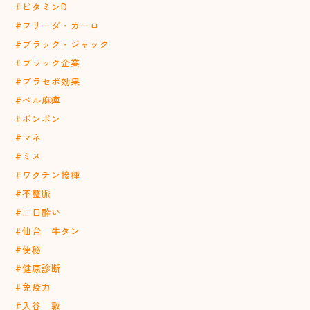
#ビタミンD
#フリーダ・カーロ
#ブラック・ジャック
#ブラック企業
#プラセボ効果
#ベル麻痺
#ポンポン
#マネ
#ミス
#ワクチン接種
#不整脈
#二日酔い
#仙台 牛タン
#便秘
#健康診断
#免疫力
#入谷 敦