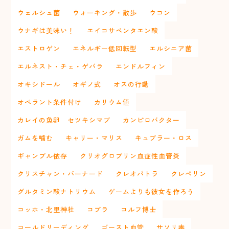
ウェルシュ菌
ウォーキング・散歩
ウコン
ウナギは美味い！
エイコサペンタエン酸
エストロゲン
エネルギー低回転型
エルシニア菌
エルネスト・チェ・ゲバラ
エンドルフィン
オキシドール
オギノ式
オスの行動
オペラント条件付け
カリウム値
カレイの魚卵 セツキシマブ
カンピロバクター
ガムを噛む
キャリー・マリス
キュブラー・ロス
ギャンブル依存
クリオグロブリン血症性血管炎
クリスチャン・バーナード
クレオパトラ
クレペリン
グルタミン酸ナトリウム
ゲームよりも彼女を作ろう
コッホ・北里神社
コブラ
コルフ博士
コールドリーディング
ゴースト血管
サソリ毒