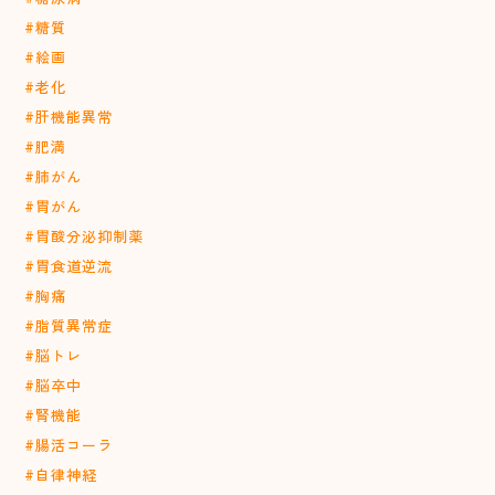
#糖質
#絵画
#老化
#肝機能異常
#肥満
#肺がん
#胃がん
#胃酸分泌抑制薬
#胃食道逆流
#胸痛
#脂質異常症
#脳トレ
#脳卒中
#腎機能
#腸活コーラ
#自律神経