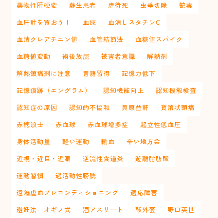
薬物性肝硬変
蘇生患者
虐待死
虫垂切除
蛇毒
血圧計を買おう！
血尿
血清しスタチンC
血清クレアチニン値
血管結節法
血糖値スパイク
血糖値変動
術後放屁
被害者意識
解熱剤
解熱鎮痛剤に注意
言語習得
記憶力低下
記憶痕跡（エングラム）
認知機能向上
認知機能検査
認知症の原因
認知的不協和
貝原益軒
貨幣状頭痛
赤穂浪士
赤血球
赤血球増多症
起立性低血圧
身体活動量
軽い運動
輸血
辛い地方会
近視・近目・近眼
逆流性食道炎
遊離脂肪酸
運動習慣
過活動性膀胱
遠隔虚血プレコンディショニング
適応障害
避妊法 オギノ式
酒アスリート
酸外套
野口英世