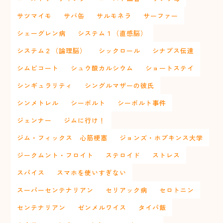
サツマイモ
サバ缶
サルモネラ
サーファー
シェーグレン病
システム１（直感脳）
システム２（論理脳）
シックロール
シナプス伝達
シムビコート
シュウ酸カルシウム
ショートステイ
シンギュラリティ
シングルマザーの彼氏
シンメトレル
シーボルト
シーボルト事件
ジェンナー
ジムに行け！
ジム・フィックス 心筋梗塞
ジョンズ・ホプキンス大学
ジークムント・フロイト
ステロイド
ストレス
スパイス
スマホを使いすぎない
スーパーセンテナリアン
セリアック病
セロトニン
センテナリアン
ゼンメルワイス
タイパ飯