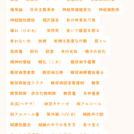
確率論
社会主義革命
神経原線維変化
神経細胞体
神経陰性膀胱
福沢諭吉
秋の味覚秋刀魚
穢れ（けがれ）
突然死
笑いで腹筋を割る
笑わない女
笑顔
笑顔は高度な行動
筋トレ
筋肉量
節句
節酒
米内光政
精子の劣化
精神的便秘
糊化（こか）
糖尿病予備軍
糖尿病患者数
糖尿病治療
糖尿病療養指導士
糖尿病発症リスク
糖尿病認定看護師
糖質
糖質制限 炭水化物制限
糖質量
糸井重里
糸瓜(ヘチマ）
納豆キナーゼ
純アルコール
純アルコール量
紫外線（UV-B)
細胞外小胞
細菌性膣炎
組織の中での生き方
老け見え