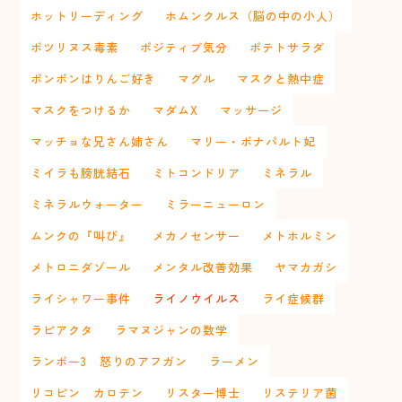
ホットリーディング
ホムンクルス（脳の中の小人）
ボツリヌス毒素
ポジティブ気分
ポテトサラダ
ポンポンはりんご好き
マグル
マスクと熱中症
マスクをつけるか
マダムX
マッサージ
マッチョな兄さん姉さん
マリー・ボナパルト妃
ミイラも膀胱結石
ミトコンドリア
ミネラル
ミネラルウォーター
ミラーニューロン
ムンクの『叫び』
メカノセンサー
メトホルミン
メトロニダゾール
メンタル改善効果
ヤマカガシ
ライシャワー事件
ライノウイルス
ライ症候群
ラピアクタ
ラマヌジャンの数学
ランボー3 怒りのアフガン
ラーメン
リコピン カロテン
リスター博士
リステリア菌