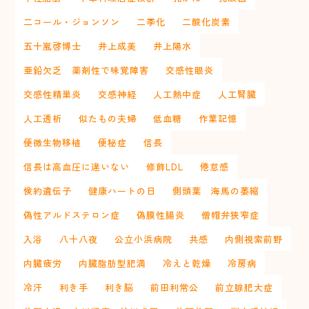
二コール・ジョンソン
二季化
二酸化炭素
五十嵐啓博士
井上成美
井上陽水
亜鉛欠乏 薬剤性で味覚障害
交感性眼炎
交感性精巣炎
交感神経
人工熱中症
人工腎臓
人工透析
似たもの夫婦
低血糖
作業記憶
便微生物移植
便秘症
信長
信長は高血圧に違いない
修飾LDL
倦怠感
倹約遺伝子
健康ハートの日
側頭葉 海馬の萎縮
偽性アルドステロン症
偽膜性腸炎
僧帽弁狭窄症
入浴
八十八夜
公立小浜病院
共感
内側視索前野
内臓疲労
内臓脂肪型肥満
冷えと乾燥
冷房病
冷汗
利き手
利き脳
前田利常公
前立腺肥大症