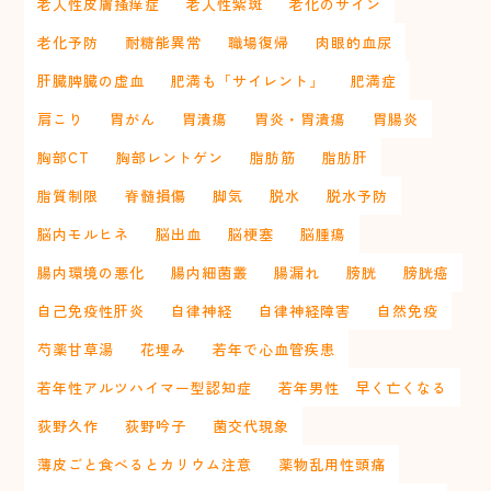
老人性皮膚掻痒症
老人性紫斑
老化のサイン
老化予防
耐糖能異常
職場復帰
肉眼的血尿
肝臓脾臓の虚血
肥満も「サイレント」
肥満症
肩こり
胃がん
胃潰瘍
胃炎・胃潰瘍
胃腸炎
胸部CT
胸部レントゲン
脂肪筋
脂肪肝
脂質制限
脊髄損傷
脚気
脱水
脱水予防
脳内モルヒネ
脳出血
脳梗塞
脳腫瘍
腸内環境の悪化
腸内細菌叢
腸漏れ
膀胱
膀胱癌
自己免疫性肝炎
自律神経
自律神経障害
自然免疫
芍薬甘草湯
花埋み
若年で心血管疾患
若年性アルツハイマー型認知症
若年男性 早く亡くなる
荻野久作
荻野吟子
菌交代現象
薄皮ごと食べるとカリウム注意
薬物乱用性頭痛