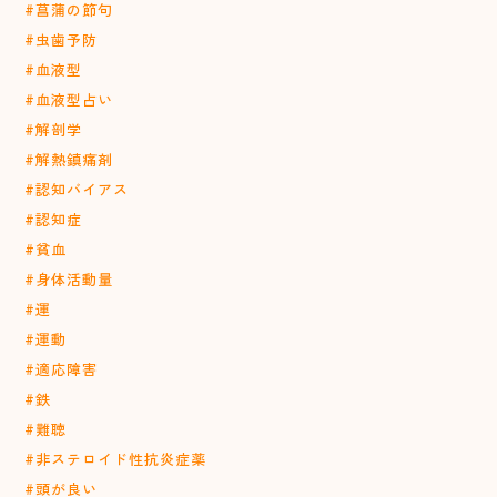
#菖蒲の節句
#虫歯予防
#血液型
#血液型占い
#解剖学
#解熱鎮痛剤
#認知バイアス
#認知症
#貧血
#身体活動量
#運
#運動
#適応障害
#鉄
#難聴
#非ステロイド性抗炎症薬
#頭が良い