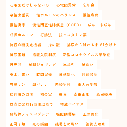
心電図だけじゃないの
心電図異常
忘年会
急性虫垂炎
性ホルモンのバランス
慢性疼痛
慢性疾患
慢性閉塞性肺疾患（COPD)
成年 未成年
成長ホルモン
打診法
抗ヒスタミン薬
持続血糖測定機器
指の皺
排尿から終わるまで1分以上
排尿困難
措置入院制度
新型コロナウイルス感染症
日光浴
早朝ジョギング
早歩き
早食い
春よ、来い
時間泥棒
暑熱馴化
月経過多
有機リン
朝バナナ
未婚男性
東大医学部
松竹梅の時間
柿の実
梅毒
森田正馬
森田療法
検査は発熱12時間以降で
権威バイアス
機能性ディスペプシア
機能的便秘
正の強化
正岡子規
死の瞬間
残暑との戦い
気管支喘息