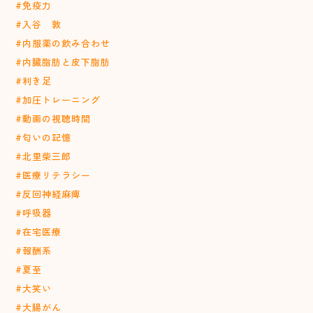
#免疫力
#入谷 敦
#内服薬の飲み合わせ
#内臓脂肪と皮下脂肪
#利き足
#加圧トレーニング
#動画の視聴時間
#匂いの記憶
#北里柴三郎
#医療リテラシー
#反回神経麻痺
#呼吸器
#在宅医療
#報酬系
#夏至
#大笑い
#大腸がん