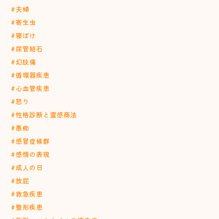
#夫婦
#寄生虫
#寝ぼけ
#尿管結石
#幻肢痛
#循環器疾患
#心血管疾患
#怒り
#性格診断と霊感商法
#愚痴
#感冒症候群
#感情の表現
#成人の日
#放屁
#救急疾患
#整形疾患