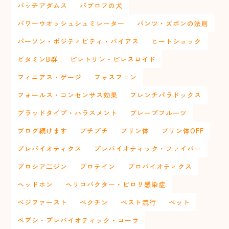
パッチアダムス
パブロフの犬
パワーウオッシュシュミレーター
パンツ・ズボンの法則
パーソン・ポジティビティ・バイアス
ヒートショック
ビタミンB群
ピレトリン・ピレスロイド
フィニアス・ゲージ
フォスフェン
フォールス・コンセンサス効果
フレンチパラドックス
ブラッドタイプ・ハラスメント
ブレープフルーツ
ブログ続けます
プチプチ
プリン体
プリン体OFF
プレバイオティクス
プレバイオティック・ファイバー
プロシア二ジン
プロテイン
プロバイオティクス
ヘッドホン
ヘリコバクター・ピロリ感染症
ベジファースト
ペクチン
ペスト流行
ペット
ペプシ・プレバイオティック・コーラ