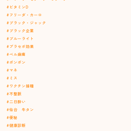
#ビタミンD
#フリーダ・カーロ
#ブラック・ジャック
#ブラック企業
#ブルーライト
#プラセボ効果
#ベル麻痺
#ポンポン
#マネ
#ミス
#ワクチン接種
#不整脈
#二日酔い
#仙台 牛タン
#便秘
#健康診断