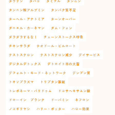
タウリン
タバコ
タミフル
タンニン
タンニン酸アルブミン
タンパク質不足
ターヘル・アナトミア
ターンオーバー
ダニエル・カーネマン
ダム・フォン
ダラダラするな！
チェーンストークス呼吸
チキンサラダ
テオドール・ビルロート
テストステロン
テストステロン減少
デイサービス
デジタルデトックス
デトロイト市の大雪
デフォルト・モード・ネットワーク
デンプン質
トキソプラズマ
トリプタン製剤
トレポネーマ・パリドゥム
ドコサヘキサエン酸
ドローイン プランク
ドーパミン
ネフロン
ノコギリヤシ
ハリー・ポッター
ハロー効果