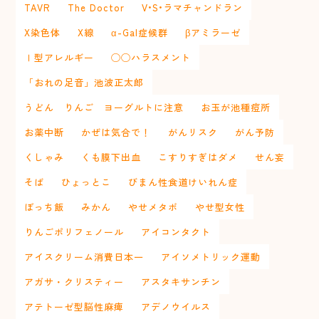
TAVR
The Doctor
V•S•ラマチャンドラン
X染色体
X線
α-Gal症候群
βアミラーゼ
Ⅰ型アレルギー
◯◯ハラスメント
「おれの足音」池波正太郎
うどん りんご ヨーグルトに注意
お玉が池種痘所
お薬中断
かぜは気合で！
がんリスク
がん予防
くしゃみ
くも膜下出血
こすりすぎはダメ
せん妄
そば
ひょっとこ
びまん性食道けいれん症
ぼっち飯
みかん
やせメタボ
やせ型女性
りんごポリフェノール
アイコンタクト
アイスクリーム消費日本一
アイソメトリック運動
アガサ・クリスティー
アスタキサンチン
アテトーゼ型脳性麻痺
アデノウイルス