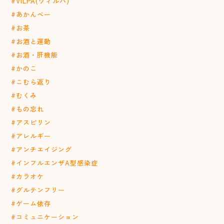
#VILPA(ヴィルパ)
#あかんベー
#お茶
#お酒と運動
#お酒・肝機能
#かのこ
#こむら返り
#むくみ
#もの忘れ
#アスピリン
#アレルギー
#アンチエイジング
#インフルエンザA型感染症
#カラオケ
#グルテンフリー
#ゲーム依存
#コミュニケーション