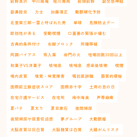
前野良沢 中川順庵 桂川甫周
前頭前野
副交感神経
副鼻腔炎
力士
加藤清正
動脈硬化予防
北里柴三郎ー雷と呼ばれた男
単球
危険防止デー
即効性がある
受動喫煙
口蓋垂の緊張が緩む
古典的条件付け
右脚ブロック
同種移植
同調バイアス
吸入薬
命門の火
咀嚼回数30回以上
和菓子VS洋菓子
咳喘息
咳喘息 感染後咳嗽
喫煙
嗅内皮質
嗅覚・味覚障害
嘱託医辞職
器質的便秘
国際前立腺症状スコア
国際赤十字
土用の丑の日
在宅介護サービス
在宅死
地中海食
声帯麻痺
夏バテ
夏太り
夏目漱石
夜間頻尿
夜間頻尿や尿意切迫感
夢グループ
大動脈瘤
大脳皮質は灰白質
大脳髄質は白質
大腸がんリスク