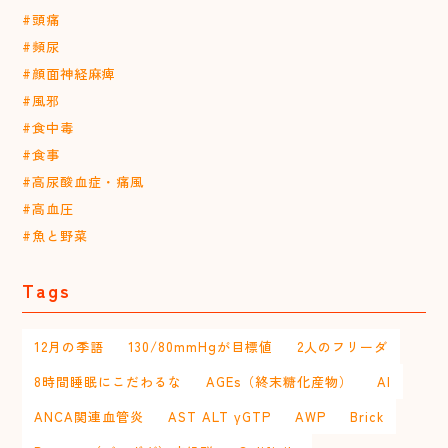
#頭痛
#頻尿
#顔面神経麻痺
#風邪
#食中毒
#食事
#高尿酸血症・痛風
#高血圧
#魚と野菜
Tags
12月の季語
130/80mmHgが目標値
2人のフリーダ
8時間睡眠にこだわるな
AGEs（終末糖化産物）
AI
ANCA関連血管炎
AST ALT γGTP
AWP
Brick