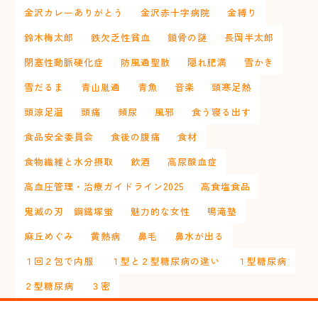
金沢カレーありがとう
金沢赤十字病院
金縛り
鈴木梅太郎
鉄欠乏性貧血
鎖骨の謎
長岡半太郎
閉塞性動脈硬化症
防風通聖散
隠れ肥満
雪かき
雪だるま
青山胤通
青魚
音楽
頭寒足熱
頭涼足温
頭痛
頻尿
風邪
食う寝る出す
食品安全委員会
食後の腹痛
食材
食物繊維と水分摂取
飲酒
高尿酸血症
高血圧管理・治療ガイドライン2025
高食塩食品
鬼滅の刃 鋼鐡塚蛍
魅力的な女性
鳴滝塾
麻丘めぐみ
黄熱病
鼻毛
鼻水が出る
１回２包で内服
１型と２型糖尿病の違い
１型糖尿病
２型糖尿病
３密