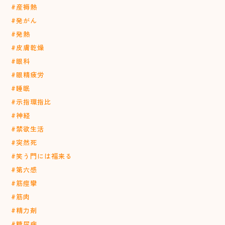
#産褥熱
#発がん
#発熱
#皮膚乾燥
#眼科
#眼精疲労
#睡眠
#示指環指比
#神経
#禁欲生活
#突然死
#笑う門には福来る
#第六感
#筋痙攣
#筋肉
#精力剤
#糖尿病