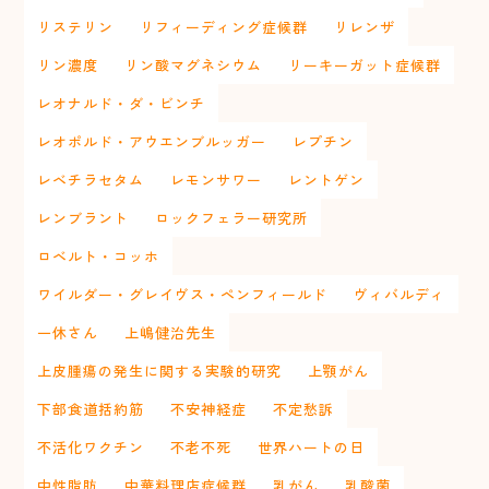
リステリン
リフィーディング症候群
リレンザ
リン濃度
リン酸マグネシウム
リーキーガット症候群
レオナルド・ダ・ビンチ
レオポルド・アウエンブルッガー
レプチン
レベチラセタム
レモンサワー
レントゲン
レンブラント
ロックフェラー研究所
ロベルト・コッホ
ワイルダー・グレイヴス・ペンフィールド
ヴィバルディ
一休さん
上嶋健治先生
上皮腫瘍の発生に関する実験的研究
上顎がん
下部食道括約筋
不安神経症
不定愁訴
不活化ワクチン
不老不死
世界ハートの日
中性脂肪
中華料理店症候群
乳がん
乳酸菌