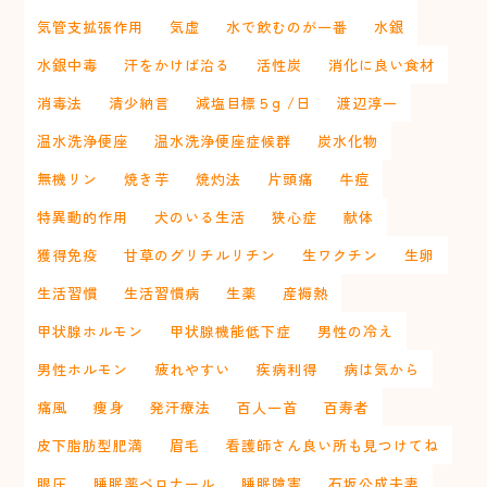
気管支拡張作用
気虚
水で飲むのが一番
水銀
水銀中毒
汗をかけば治る
活性炭
消化に良い食材
消毒法
清少納言
減塩目標５g /日
渡辺淳一
温水洗浄便座
温水洗浄便座症候群
炭水化物
無機リン
焼き芋
焼灼法
片頭痛
牛痘
特異動的作用
犬のいる生活
狭心症
献体
獲得免疫
甘草のグリチルリチン
生ワクチン
生卵
生活習慣
生活習慣病
生薬
産褥熱
甲状腺ホルモン
甲状腺機能低下症
男性の冷え
男性ホルモン
疲れやすい
疾病利得
病は気から
痛風
痩身
発汗療法
百人一首
百寿者
皮下脂肪型肥満
眉毛
看護師さん良い所も見つけてね
眼圧
睡眠薬ベロナール
睡眠障害
石坂公成夫妻