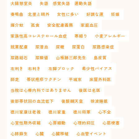
大腸憩室炎
失語 感覚失語 運動失語
奏鳴曲 北里と鴎外
女性に多い
好調な運
妊娠
媒介蚊
孤食
安全配慮義務
家庭血圧
家族性高コレステロール血症
寒細り
小麦アレルギー
就業配慮
尿潜血
尿糖
尿蛋白
尿路感染症
尿路結石
尿酸値
山極勝三郎先生
島皮質
左利き 右利き
左脚ブロック
希少性バイアス
師走
帯状疱疹ワクチン
平城京
床屋外科医
当院は心療内科ではありません
後医は名医
後部帯状回の血流低下
後醍醐天皇
徐波睡眠
徳川家康は老視
徳川家重
徳川将軍
心不全
心室性期外収縮
心房細動
心理的抑圧
心筋梗塞
心肺蘇生
心臓
心臓移植
心血管イベント