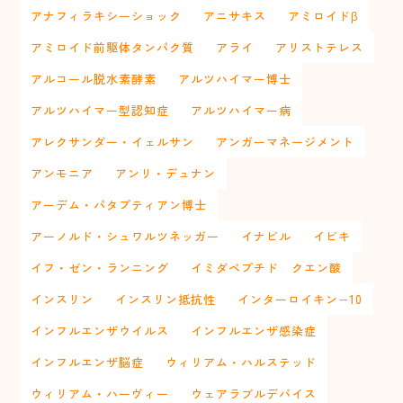
アナフィラキシーショック
アニサキス
アミロイドβ
アミロイド前駆体タンパク質
アライ
アリストテレス
アルコール脱水素酵素
アルツハイマー博士
アルツハイマー型認知症
アルツハイマー病
アレクサンダー・イェルサン
アンガーマネージメント
アンモニア
アンリ・デュナン
アーデム・パタプティアン博士
アーノルド・シュワルツネッガー
イナビル
イビキ
イフ・ゼン・ランニング
イミダペプチド クエン酸
インスリン
インスリン抵抗性
インターロイキン−10
インフルエンザウイルス
インフルエンザ感染症
インフルエンザ脳症
ウィリアム・ハルステッド
ウィリアム・ハーヴィー
ウェアラブルデバイス