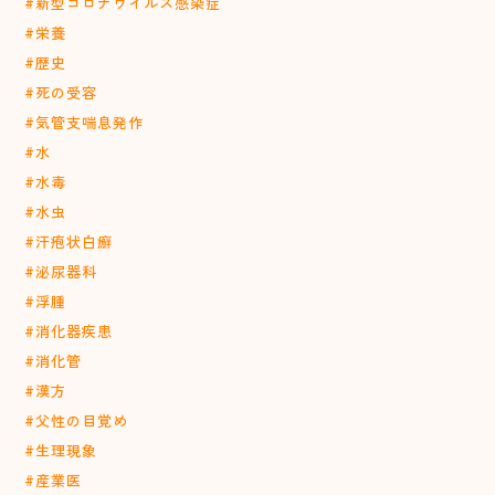
#新型コロナウイルス感染症
#栄養
#歴史
#死の受容
#気管支喘息発作
#水
#水毒
#水虫
#汗疱状白癬
#泌尿器科
#浮腫
#消化器疾患
#消化管
#漢方
#父性の目覚め
#生理現象
#産業医