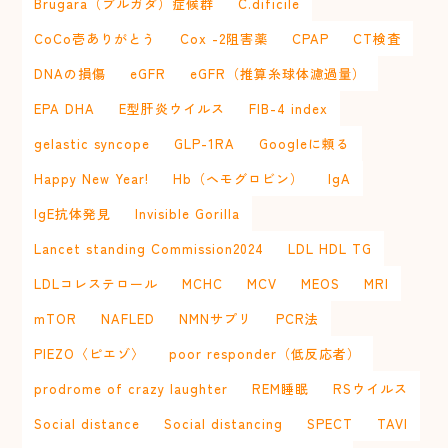
Brugara（ブルガダ）症候群
C.dificile
CoCo壱ありがとう
Cox -2阻害薬
CPAP
CT検査
DNAの損傷
eGFR
eGFR（推算糸球体濾過量）
EPA DHA
E型肝炎ウイルス
FIB-4 index
gelastic syncope
GLP-1RA
Googleに頼る
Happy New Year!
Hb（ヘモグロビン）
IgA
IgE抗体発見
Invisible Gorilla
Lancet standing Commission2024
LDL HDL TG
LDLコレステロール
MCHC
MCV
MEOS
MRI
mTOR
NAFLED
NMNサプリ
PCR法
PIEZO〈ピエゾ〉
poor responder（低反応者）
prodrome of crazy laughter
REM睡眠
RSウイルス
Social distance
Social distancing
SPECT
TAVI