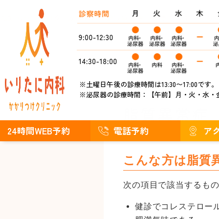
お知らせ
ブログ
泌尿器科
糖尿病外来
疾患で探す
症状
※土曜日午後の診療時間は13:30〜17:00です。
※泌尿器の診療時間：
【午前】月・火・水・
脂質異常症
24時間WEB予約
電話予約
ア
こんな方は脂質
次の項目で該当するも
健診でコレステロー