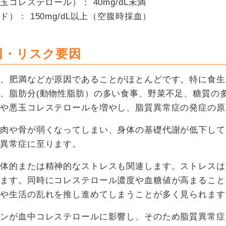
玉コレステロール）： 40mg/dL未満
）： 150mg/dL以上（空腹時採血）
因・リスク要因
足、肥満などが原因であることがほとんどです。特に食生
、脂肪分(動物性脂肪）の多い食事、野菜不足、糖質の多
肪や悪玉コレステロールを増やし、脂質異常症の発症の原
筋肉や骨が弱くなってしまい、身体の基礎代謝が低下して
質異常症に至ります。
身体的または精神的なストレスも関連します。ストレスは
げます。同時にコレステロール濃度や血糖値が高まること
食や生活の乱れを推し進めてしまうことが多く見られます
チンが血中コレステロールに影響し、そのため脂質異常症