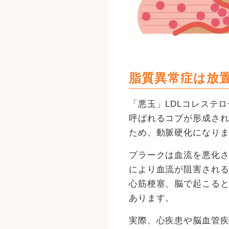
脂質異常症は放
「悪玉」LDLコレステ
呼ばれるコブが形成さ
ため、動脈硬化になり
プラークは血流を悪化
により血流が阻害され
心筋梗塞、脳で起こる
あります。
実際、心疾患や脳血管