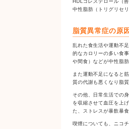
HDLコレステロール（善
中性脂肪（トリグリセリド
脂質異常症の原
乱れた食生活や運動不
的なカロリーの多い食事
や間食）などが中性脂
また運動不足になると
質の代謝も悪くなり脂
その他、日常生活での
を収縮させて血圧を上
た、ストレスが暴飲暴
喫煙についても、ニコ