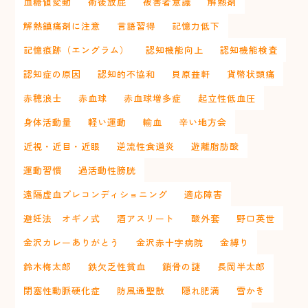
血糖値変動
術後放屁
被害者意識
解熱剤
解熱鎮痛剤に注意
言語習得
記憶力低下
記憶痕跡（エングラム）
認知機能向上
認知機能検査
認知症の原因
認知的不協和
貝原益軒
貨幣状頭痛
赤穂浪士
赤血球
赤血球増多症
起立性低血圧
身体活動量
軽い運動
輸血
辛い地方会
近視・近目・近眼
逆流性食道炎
遊離脂肪酸
運動習慣
過活動性膀胱
遠隔虚血プレコンディショニング
適応障害
避妊法 オギノ式
酒アスリート
酸外套
野口英世
金沢カレーありがとう
金沢赤十字病院
金縛り
鈴木梅太郎
鉄欠乏性貧血
鎖骨の謎
長岡半太郎
閉塞性動脈硬化症
防風通聖散
隠れ肥満
雪かき