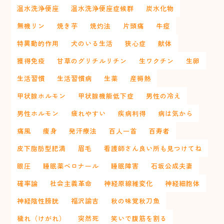
温水洗浄便座
温水洗浄便座症候群
炭水化物
無機リン
焼き芋
焼灼法
片頭痛
牛痘
特異動的作用
犬のいる生活
狭心症
献体
獲得免疫
甘草のグリチルリチン
生ワクチン
生卵
生活習慣
生活習慣病
生薬
産褥熱
甲状腺ホルモン
甲状腺機能低下症
男性の冷え
男性ホルモン
疲れやすい
疾病利得
病は気から
痛風
痩身
発汗療法
百人一首
百寿者
皮下脂肪型肥満
眉毛
看護師さん良い所も見つけてね
眼圧
睡眠薬ベロナール
睡眠障害
石坂公成夫妻
確率論
社会主義革命
神経原線維変化
神経細胞体
神経陰性膀胱
福沢諭吉
秋の味覚秋刀魚
穢れ（けがれ）
突然死
笑いで腹筋を割る