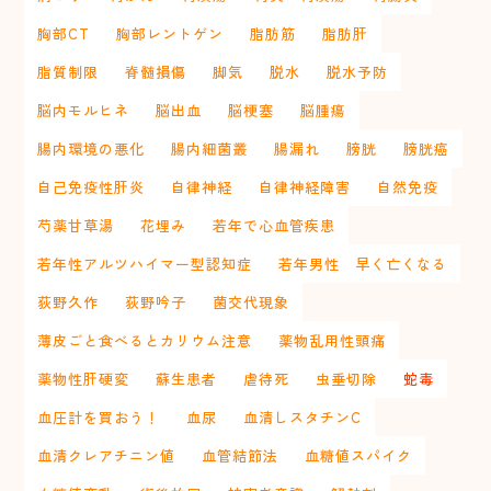
胸部CT
胸部レントゲン
脂肪筋
脂肪肝
脂質制限
脊髄損傷
脚気
脱水
脱水予防
脳内モルヒネ
脳出血
脳梗塞
脳腫瘍
腸内環境の悪化
腸内細菌叢
腸漏れ
膀胱
膀胱癌
自己免疫性肝炎
自律神経
自律神経障害
自然免疫
芍薬甘草湯
花埋み
若年で心血管疾患
若年性アルツハイマー型認知症
若年男性 早く亡くなる
荻野久作
荻野吟子
菌交代現象
薄皮ごと食べるとカリウム注意
薬物乱用性頭痛
薬物性肝硬変
蘇生患者
虐待死
虫垂切除
蛇毒
血圧計を買おう！
血尿
血清しスタチンC
血清クレアチニン値
血管結節法
血糖値スパイク