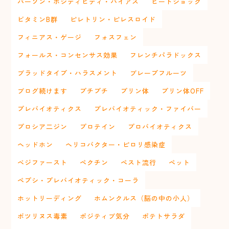
パーソン・ポジティビティ・バイアス
ヒートショック
ビタミンB群
ピレトリン・ピレスロイド
フィニアス・ゲージ
フォスフェン
フォールス・コンセンサス効果
フレンチパラドックス
ブラッドタイプ・ハラスメント
ブレープフルーツ
ブログ続けます
プチプチ
プリン体
プリン体OFF
プレバイオティクス
プレバイオティック・ファイバー
プロシア二ジン
プロテイン
プロバイオティクス
ヘッドホン
ヘリコバクター・ピロリ感染症
ベジファースト
ペクチン
ペスト流行
ペット
ペプシ・プレバイオティック・コーラ
ホットリーディング
ホムンクルス（脳の中の小人）
ボツリヌス毒素
ポジティブ気分
ポテトサラダ