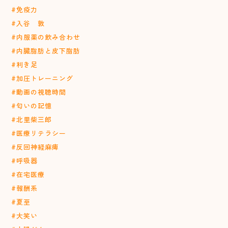
#免疫力
#入谷 敦
#内服薬の飲み合わせ
#内臓脂肪と皮下脂肪
#利き足
#加圧トレーニング
#動画の視聴時間
#匂いの記憶
#北里柴三郎
#医療リテラシー
#反回神経麻痺
#呼吸器
#在宅医療
#報酬系
#夏至
#大笑い