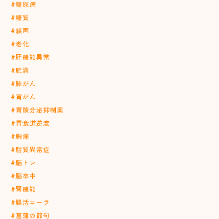
#糖尿病
#糖質
#絵画
#老化
#肝機能異常
#肥満
#肺がん
#胃がん
#胃酸分泌抑制薬
#胃食道逆流
#胸痛
#脂質異常症
#脳トレ
#脳卒中
#腎機能
#腸活コーラ
#菖蒲の節句