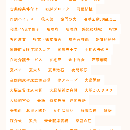
古典的条件付け
右脚ブロック
同種移植
同調バイアス
吸入薬
命門の火
咀嚼回数30回以上
和菓子VS洋菓子
咳喘息
咳喘息 感染後咳嗽
喫煙
嗅内皮質
嗅覚・味覚障害
嘱託医辞職
器質的便秘
国際前立腺症状スコア
国際赤十字
土用の丑の日
在宅介護サービス
在宅死
地中海食
声帯麻痺
夏バテ
夏太り
夏目漱石
夜間頻尿
夜間頻尿や尿意切迫感
夢グループ
大動脈瘤
大脳皮質は灰白質
大脳髄質は白質
大腸がんリスク
大腸憩室炎
失語 感覚失語 運動失語
奏鳴曲 北里と鴎外
女性に多い
好調な運
妊娠
媒介蚊
孤食
安全配慮義務
家庭血圧