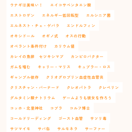
ウナギは美味い！
エイコサペンタエン酸
エストロゲン
エネルギー低回転型
エルシニア菌
エルネスト・チェ・ゲバラ
エンドルフィン
オキシドール
オギノ式
オスの行動
オペラント条件付け
カリウム値
カレイの魚卵 セツキシマブ
カンピロバクター
ガムを噛む
キャリー・マリス
キュブラー・ロス
ギャンブル依存
クリオグロブリン血症性血管炎
クリスチャン・バーナード
クレオパトラ
クレペリン
グルタミン酸ナトリウム
ゲームよりも彼女を作ろう
コッホ・北里神社
コブラ
コルフ博士
コールドリーディング
ゴースト血管
サソリ毒
サツマイモ
サバ缶
サルモネラ
サーファー