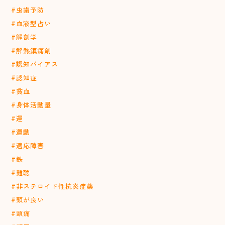
#虫歯予防
#血液型占い
#解剖学
#解熱鎮痛剤
#認知バイアス
#認知症
#貧血
#身体活動量
#運
#運動
#適応障害
#鉄
#難聴
#非ステロイド性抗炎症薬
#頭が良い
#頭痛