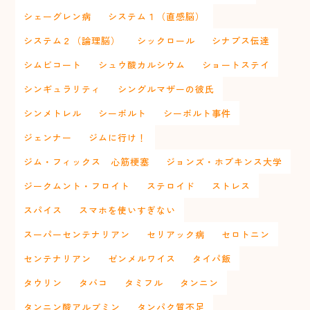
シェーグレン病
システム１（直感脳）
システム２（論理脳）
シックロール
シナプス伝達
シムビコート
シュウ酸カルシウム
ショートステイ
シンギュラリティ
シングルマザーの彼氏
シンメトレル
シーボルト
シーボルト事件
ジェンナー
ジムに行け！
ジム・フィックス 心筋梗塞
ジョンズ・ホプキンス大学
ジークムント・フロイト
ステロイド
ストレス
スパイス
スマホを使いすぎない
スーパーセンテナリアン
セリアック病
セロトニン
センテナリアン
ゼンメルワイス
タイパ飯
タウリン
タバコ
タミフル
タンニン
タンニン酸アルブミン
タンパク質不足