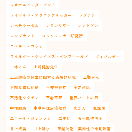
レオナルド・ダ・ビンチ
レオポルド・アウエンブルッガー
レプチン
レベチラセタム
レモンサワー
レントゲン
レンブラント
ロックフェラー研究所
ロベルト・コッホ
ワイルダー・グレイヴス・ペンフィールド
ヴィバルディ
一休さん
上嶋健治先生
上皮腫瘍の発生に関する実験的研究
上顎がん
下部食道括約筋
不安神経症
不定愁訴
不活化ワクチン
不老不死
世界ハートの日
中性脂肪
中華料理店症候群
乳がん
乳酸菌
二コール・ジョンソン
二季化
五十嵐啓博士
井上成美
井上陽水
亜鉛欠乏 薬剤性で味覚障害