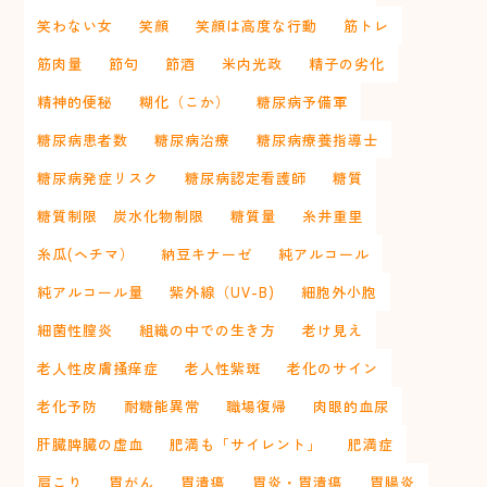
笑わない女
笑顔
笑顔は高度な行動
筋トレ
筋肉量
節句
節酒
米内光政
精子の劣化
精神的便秘
糊化（こか）
糖尿病予備軍
糖尿病患者数
糖尿病治療
糖尿病療養指導士
糖尿病発症リスク
糖尿病認定看護師
糖質
糖質制限 炭水化物制限
糖質量
糸井重里
糸瓜(ヘチマ）
納豆キナーゼ
純アルコール
純アルコール量
紫外線（UV-B)
細胞外小胞
細菌性膣炎
組織の中での生き方
老け見え
老人性皮膚掻痒症
老人性紫斑
老化のサイン
老化予防
耐糖能異常
職場復帰
肉眼的血尿
肝臓脾臓の虚血
肥満も「サイレント」
肥満症
肩こり
胃がん
胃潰瘍
胃炎・胃潰瘍
胃腸炎