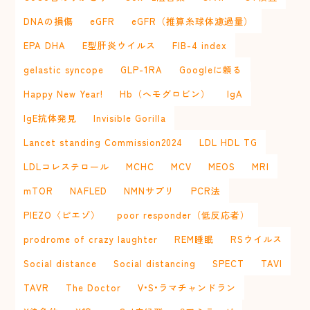
DNAの損傷
eGFR
eGFR（推算糸球体濾過量）
EPA DHA
E型肝炎ウイルス
FIB-4 index
gelastic syncope
GLP-1RA
Googleに頼る
Happy New Year!
Hb（ヘモグロビン）
IgA
IgE抗体発見
Invisible Gorilla
Lancet standing Commission2024
LDL HDL TG
LDLコレステロール
MCHC
MCV
MEOS
MRI
mTOR
NAFLED
NMNサプリ
PCR法
PIEZO〈ピエゾ〉
poor responder（低反応者）
prodrome of crazy laughter
REM睡眠
RSウイルス
Social distance
Social distancing
SPECT
TAVI
TAVR
The Doctor
V•S•ラマチャンドラン