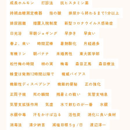
成長ホルモン
打診法
抗ヒスタミン薬
持続血糖測定機器
指の皺
排尿から終わるまで1分以上
排尿困難
措置入院制度
新型コロナウイルス感染症
日光浴
早朝ジョギング
早歩き
早食い
春よ、来い
時間泥棒
暑熱馴化
月経過多
有機リン
朝バナナ
未婚男性
東大医学部
松竹梅の時間
柿の実
梅毒
森田正馬
森田療法
検査は発熱12時間以降で
権威バイアス
機能性ディスペプシア
機能的便秘
正の強化
正岡子規
死の瞬間
残暑との戦い
気管支喘息
気管支拡張作用
気虚
水で飲むのが一番
水銀
水銀中毒
汗をかけば治る
活性炭
消化に良い食材
消毒法
清少納言
減塩目標５g /日
渡辺淳一