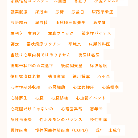
家族性高コレステロール血症
寒細り
小麦アレルギー
就業配慮
尿潜血
尿糖
尿蛋白
尿路感染症
尿路結石
尿酸値
山極勝三郎先生
島皮質
左利き 右利き
左脚ブロック
希少性バイアス
師走
帯状疱疹ワクチン
平城京
床屋外科医
当院は心療内科ではありません
後医は名医
後部帯状回の血流低下
後醍醐天皇
徐波睡眠
徳川家康は老視
徳川家重
徳川将軍
心不全
心室性期外収縮
心房細動
心理的抑圧
心筋梗塞
心肺蘇生
心臓
心臓移植
心血管イベント
心電図だけじゃないの
心電図異常
忘年会
急性虫垂炎
性ホルモンのバランス
慢性疼痛
慢性疾患
慢性閉塞性肺疾患（COPD)
成年 未成年