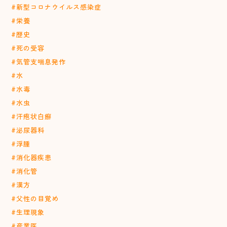
#新型コロナウイルス感染症
#栄養
#歴史
#死の受容
#気管支喘息発作
#水
#水毒
#水虫
#汗疱状白癬
#泌尿器科
#浮腫
#消化器疾患
#消化管
#漢方
#父性の目覚め
#生理現象
#産業医