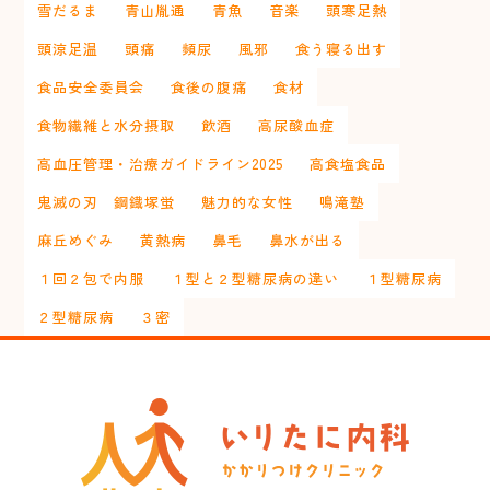
雪だるま
青山胤通
青魚
音楽
頭寒足熱
頭涼足温
頭痛
頻尿
風邪
食う寝る出す
食品安全委員会
食後の腹痛
食材
食物繊維と水分摂取
飲酒
高尿酸血症
高血圧管理・治療ガイドライン2025
高食塩食品
鬼滅の刃 鋼鐡塚蛍
魅力的な女性
鳴滝塾
麻丘めぐみ
黄熱病
鼻毛
鼻水が出る
１回２包で内服
１型と２型糖尿病の違い
１型糖尿病
２型糖尿病
３密