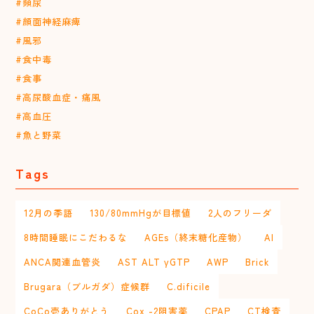
#頻尿
#顔面神経麻痺
#風邪
#食中毒
#食事
#高尿酸血症・痛風
#高血圧
#魚と野菜
Tags
12月の季語
130/80mmHgが目標値
2人のフリーダ
8時間睡眠にこだわるな
AGEs（終末糖化産物）
AI
ANCA関連血管炎
AST ALT γGTP
AWP
Brick
Brugara（ブルガダ）症候群
C.dificile
CoCo壱ありがとう
Cox -2阻害薬
CPAP
CT検査