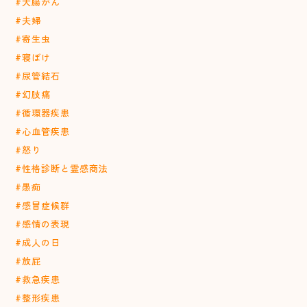
#大腸がん
#夫婦
#寄生虫
#寝ぼけ
#尿管結石
#幻肢痛
#循環器疾患
#心血管疾患
#怒り
#性格診断と霊感商法
#愚痴
#感冒症候群
#感情の表現
#成人の日
#放屁
#救急疾患
#整形疾患