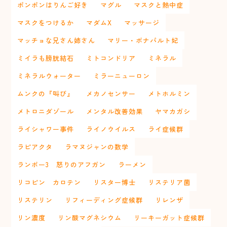
ポンポンはりんご好き
マグル
マスクと熱中症
マスクをつけるか
マダムX
マッサージ
マッチョな兄さん姉さん
マリー・ボナパルト妃
ミイラも膀胱結石
ミトコンドリア
ミネラル
ミネラルウォーター
ミラーニューロン
ムンクの『叫び』
メカノセンサー
メトホルミン
メトロニダゾール
メンタル改善効果
ヤマカガシ
ライシャワー事件
ライノウイルス
ライ症候群
ラピアクタ
ラマヌジャンの数学
ランボー3 怒りのアフガン
ラーメン
リコピン カロテン
リスター博士
リステリア菌
リステリン
リフィーディング症候群
リレンザ
リン濃度
リン酸マグネシウム
リーキーガット症候群