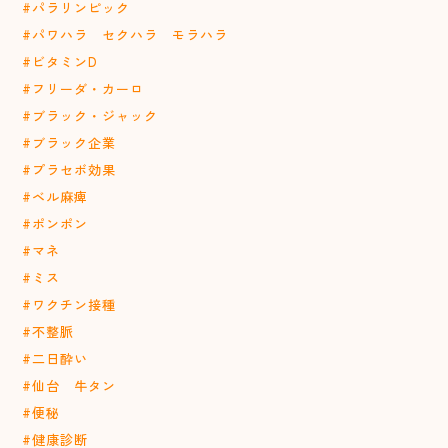
#パラリンピック
#パワハラ セクハラ モラハラ
#ビタミンD
#フリーダ・カーロ
#ブラック・ジャック
#ブラック企業
#プラセボ効果
#ベル麻痺
#ポンポン
#マネ
#ミス
#ワクチン接種
#不整脈
#二日酔い
#仙台 牛タン
#便秘
#健康診断