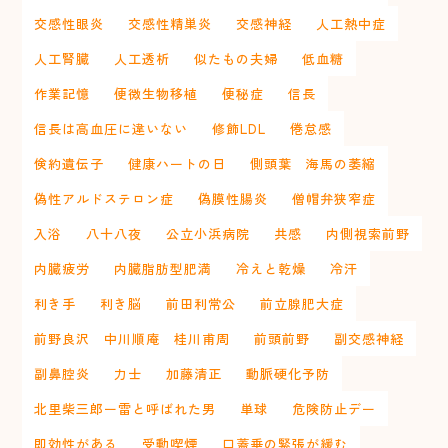
交感性眼炎
交感性精巣炎
交感神経
人工熱中症
人工腎臓
人工透析
似たもの夫婦
低血糖
作業記憶
便微生物移植
便秘症
信長
信長は高血圧に違いない
修飾LDL
倦怠感
倹約遺伝子
健康ハートの日
側頭葉 海馬の萎縮
偽性アルドステロン症
偽膜性腸炎
僧帽弁狭窄症
入浴
八十八夜
公立小浜病院
共感
内側視索前野
内臓疲労
内臓脂肪型肥満
冷えと乾燥
冷汗
利き手
利き脳
前田利常公
前立腺肥大症
前野良沢 中川順庵 桂川甫周
前頭前野
副交感神経
副鼻腔炎
力士
加藤清正
動脈硬化予防
北里柴三郎ー雷と呼ばれた男
単球
危険防止デー
即効性がある
受動喫煙
口蓋垂の緊張が緩む