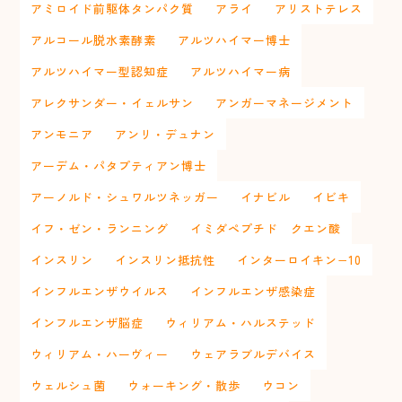
アミロイド前駆体タンパク質
アライ
アリストテレス
アルコール脱水素酵素
アルツハイマー博士
アルツハイマー型認知症
アルツハイマー病
アレクサンダー・イェルサン
アンガーマネージメント
アンモニア
アンリ・デュナン
アーデム・パタプティアン博士
アーノルド・シュワルツネッガー
イナビル
イビキ
イフ・ゼン・ランニング
イミダペプチド クエン酸
インスリン
インスリン抵抗性
インターロイキン−10
インフルエンザウイルス
インフルエンザ感染症
インフルエンザ脳症
ウィリアム・ハルステッド
ウィリアム・ハーヴィー
ウェアラブルデバイス
ウェルシュ菌
ウォーキング・散歩
ウコン