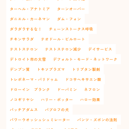
ターヘル・アナトミア
ターンオーバー
ダニエル・カーネマン
ダム・フォン
ダラダラするな！
チェーンストークス呼吸
チキンサラダ
テオドール・ビルロート
テストステロン
テストステロン減少
デイサービス
デトロイト市の大雪
デフォルト・モード・ネットワーク
デンプン質
トキソプラズマ
トリプタン製剤
トレポネーマ・パリドゥム
ドコサヘキサエン酸
ドローイン プランク
ドーパミン
ネフロン
ノコギリヤシ
ハリー・ポッター
ハロー効果
パッチアダムス
パブロフの犬
パワーウオッシュシュミレーター
パンツ・ズボンの法則