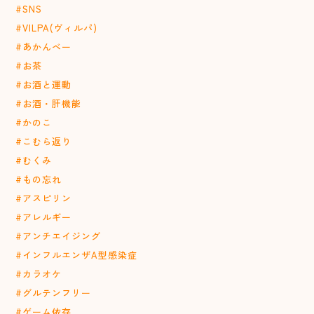
#SNS
#VILPA(ヴィルパ)
#あかんベー
#お茶
#お酒と運動
#お酒・肝機能
#かのこ
#こむら返り
#むくみ
#もの忘れ
#アスピリン
#アレルギー
#アンチエイジング
#インフルエンザA型感染症
#カラオケ
#グルテンフリー
#ゲーム依存