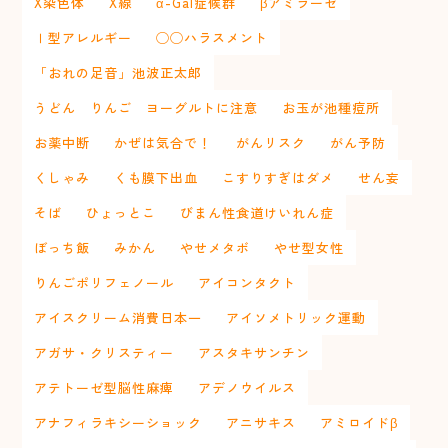
X染色体
X線
α-Gal症候群
βアミラーゼ
Ⅰ型アレルギー
◯◯ハラスメント
「おれの足音」池波正太郎
うどん りんご ヨーグルトに注意
お玉が池種痘所
お薬中断
かぜは気合で！
がんリスク
がん予防
くしゃみ
くも膜下出血
こすりすぎはダメ
せん妄
そば
ひょっとこ
びまん性食道けいれん症
ぼっち飯
みかん
やせメタボ
やせ型女性
りんごポリフェノール
アイコンタクト
アイスクリーム消費日本一
アイソメトリック運動
アガサ・クリスティー
アスタキサンチン
アテトーゼ型脳性麻痺
アデノウイルス
アナフィラキシーショック
アニサキス
アミロイドβ