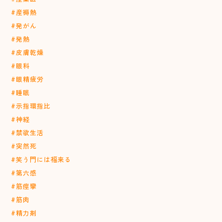
#産褥熱
#発がん
#発熱
#皮膚乾燥
#眼科
#眼精疲労
#睡眠
#示指環指比
#神経
#禁欲生活
#突然死
#笑う門には福来る
#第六感
#筋痙攣
#筋肉
#精力剤