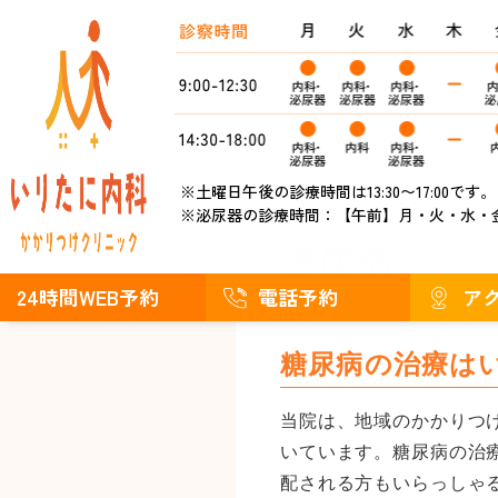
お知らせ
ブログ
泌尿器科
糖尿病外来
疾患で探す
症状
※土曜日午後の診療時間は13:30〜17:00です。
※泌尿器の診療時間：
【午前】月・火・水・
糖尿病
24時間WEB予約
電話予約
ア
糖尿病の治療は
当院は、地域のかかりつ
いています。糖尿病の治
配される方もいらっしゃ