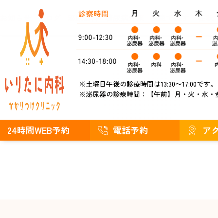
お知らせ
ブログ
泌尿器科
糖尿病外来
疾患で探す
症状
※土曜日午後の診療時間は13:30〜17:00です。
※泌尿器の診療時間：
【午前】月・火・水・
24時間WEB予約
電話予約
ア