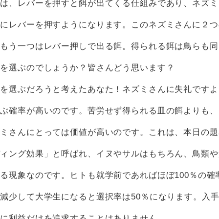
具は、レバーを押すと餌が出てくる仕組みであり、ネズミ
手にレバーを押すようになります。このネズミさんに２つ
、もう一つはレバー押しで出る餌。得られる餌は鳥らも同
らを選ぶのでしょうか？皆さんどう思います？
餌を選ぶだろうと考えたあなた！ネズミさんに失礼ですよ
選ぶ確率が高いのです。苦労せず得られる皿の餌よりも、
ズミさんにとっては価値が高いのです。これは、本日の題
ディング効果」と呼ばれ、イヌやサルはもちろん、鳥類や
る現象なのです。ヒトも就学前であればほぼ100％の確
減少して大学生になると選択率は50％になります。入
全に利益だけを追求することはありません。