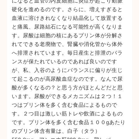
になると血管の内皮細胞に炎症が起こり動脈
硬化を進めるのです。さらに、増えすぎると
血液に溶けきれなくなり結晶化して放置する
と痛風、尿路結石になる可能性が高くなりま
す。尿酸は細胞の核にあるプリン体が分解さ
れてできる老廃物で、腎臓や消化管から体外
へ排泄されています。毎日産生と排泄のバラ
ンスが保たれているのであれば良いのです
が、私、入谷のようにバランスに偏りが生じ
て起こるのが高尿酸血症なのです。なんで尿
酸が多くなるの？と思う方がほとんどだと思
います。尿酸ができるメカニズムは２つ！１
つはプリン体を多く含む食品によるもので
す。２つ目は激しい筋トレや飲酒によるもの
です。プリン体を多く含む食品１００gあたり
のプリン体含有量は、白子（タラ）