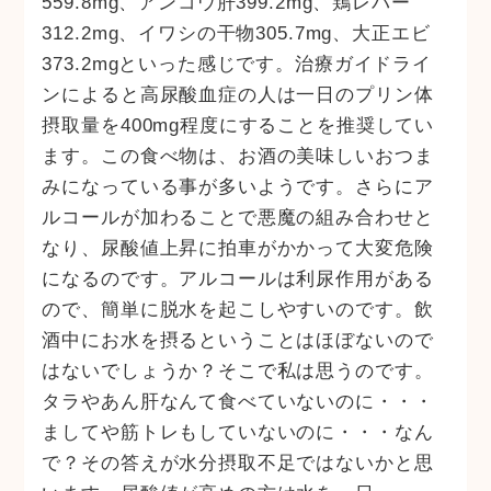
559.8mg、アンコウ肝399.2mg、鶏レバー
312.2mg、イワシの干物305.7mg、大正エビ
373.2mgといった感じです。治療ガイドライ
ンによると高尿酸血症の人は一日のプリン体
摂取量を400mg程度にすることを推奨してい
ます。この食べ物は、お酒の美味しいおつま
みになっている事が多いようです。さらにア
ルコールが加わることで悪魔の組み合わせと
なり、尿酸値上昇に拍車がかかって大変危険
になるのです。アルコールは利尿作用がある
ので、簡単に脱水を起こしやすいのです。飲
酒中にお水を摂るということはほぼないので
はないでしょうか？そこで私は思うのです。
タラやあん肝なんて食べていないのに・・・
ましてや筋トレもしていないのに・・・なん
で？その答えが水分摂取不足ではないかと思